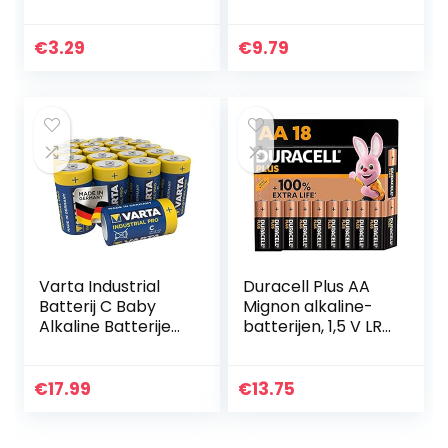
(verpakt per stuk)
knoopcel 3V
Alkaline E-Block
batterij verpakking
Batterijen – ideaal
met 10 stuks
€
3.29
€
9.79
voor
knoopcellen in
brandmelder…
originele…
Varta Industrial
Duracell Plus AA
Batterij C Baby
Mignon alkaline-
Alkaline Batterijen
batterijen, 1,5 V LR6
LR14 – Verpakking
MN1500, 18 stuks
met 20 stuks,
[Amazon exclusief]
Blauw
€
17.99
€
13.75