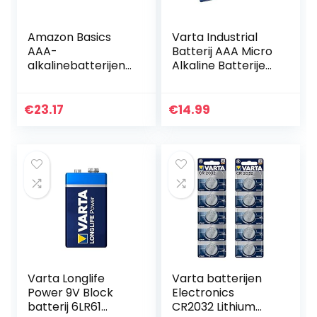
Amazon Basics
Varta Industrial
AAA-
Batterij AAA Micro
alkalinebatterijen
Alkaline Batterijen
voor prestaties,
LR03 – Verpakking
(pak van 100
van 40 stuks,
stuks)
milieuvriendelijke
€
23.17
€
14.99
verpakking…
Varta Longlife
Varta batterijen
Power 9V Block
Electronics
batterij 6LR61
CR2032 Lithium