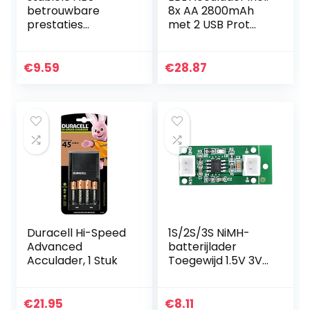
betrouwbare
8x AA 2800mAh
prestaties
met 2 USB Prot
Knoopbatterijlader
acculaders voor
, LIR2025
AA, AAA, Ni-MH
Knoopbatterijlader
accu, universele
€
9.59
€
28.87
duurzaamheid
acculader 8-
Batterijlader,
voudige…
LIR2025…
Duracell Hi-Speed
1S/2S/3S NiMH-
Advanced
batterijlader
Acculader, 1 Stuk
Toegewijd 1.5V 3V
4.5V CC CV
Speciaal
oplaadbord(3S-
€
21.95
€
8.11