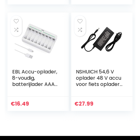
met terminal)
EBL Accu-oplader,
NSHUICH 54,6 V
8-voudig,
oplader 48 V accu
batterijlader AAA
voor fiets oplader
AA NiMH, NI-CD
elektrische
batterijen, USB-
batterijen uitgang
input 5 V 2 A
1,5 A VCA Li-Ion
€
16.49
€
27.99
snellader met led-
display