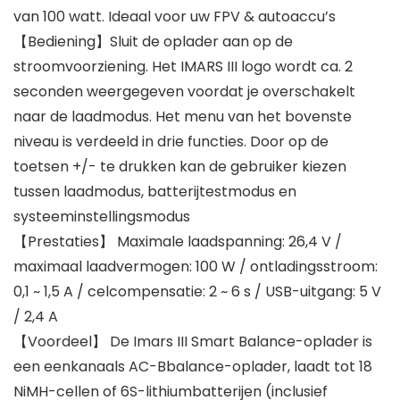
van 100 watt. Ideaal voor uw FPV & autoaccu’s
【Bediening】Sluit de oplader aan op de
stroomvoorziening. Het IMARS III logo wordt ca. 2
seconden weergegeven voordat je overschakelt
naar de laadmodus. Het menu van het bovenste
niveau is verdeeld in drie functies. Door op de
toetsen +/- te drukken kan de gebruiker kiezen
tussen laadmodus, batterijtestmodus en
systeeminstellingsmodus
【Prestaties】 Maximale laadspanning: 26,4 V /
maximaal laadvermogen: 100 W / ontladingsstroom:
0,1 ~ 1,5 A / celcompensatie: 2 ~ 6 s / USB-uitgang: 5 V
/ 2,4 A
【Voordeel】 De Imars III Smart Balance-oplader is
een eenkanaals AC-Bbalance-oplader, laadt tot 18
NiMH-cellen of 6S-lithiumbatterijen (inclusief