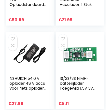
Oplaadstandaard
Acculader, 1 Stuk
Carbon Zwart
€
50.99
€
21.95
NSHUICH 54,6 V
1S/2S/3S NiMH-
oplader 48 V accu
batterijlader
voor fiets oplader
Toegewijd 1.5V 3V
elektrische
4.5V CC CV
batterijen uitgang
Speciaal
1,5 A VCA Li-Ion
oplaadbord(3S-
€
27.99
€
8.11
met terminal)