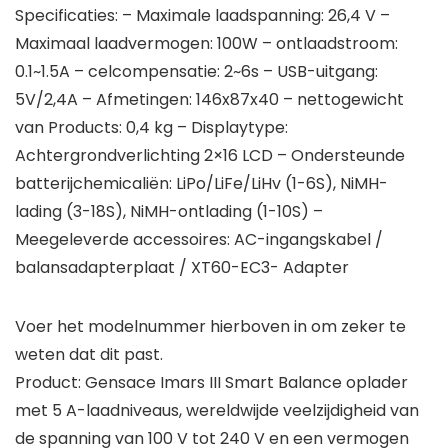
Specificaties: – Maximale laadspanning: 26,4 V –
Maximaal laadvermogen: 100W – ontlaadstroom:
0.1~1.5A – celcompensatie: 2~6s – USB-uitgang:
5V/2,4A – Afmetingen: 146x87x40 – nettogewicht
van Products: 0,4 kg – Displaytype:
Achtergrondverlichting 2×16 LCD – Ondersteunde
batterijchemicaliën: LiPo/LiFe/LiHv (1-6S), NiMH-
lading (3-18S), NiMH-ontlading (1-10S) –
Meegeleverde accessoires: AC-ingangskabel /
balansadapterplaat / XT60-EC3- Adapter
Voer het modelnummer hierboven in om zeker te
weten dat dit past.
Product: Gensace Imars III Smart Balance oplader
met 5 A-laadniveaus, wereldwijde veelzijdigheid van
de spanning van 100 V tot 240 V en een vermogen