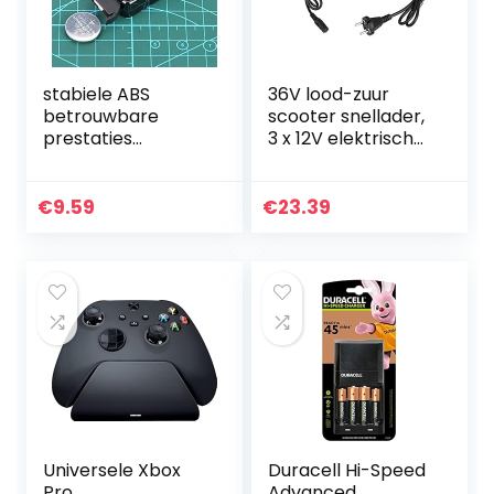
stabiele ABS
36V lood-zuur
betrouwbare
scooter snellader,
prestaties
3 x 12V elektrische
Knoopbatterijlader
fiets batterijlader
, LIR2025
3-pins stekker,
Knoopbatterijlader
Black Power
€
9.59
€
23.39
duurzaamheid
Charging
Batterijlader,
Adapter…
LIR2025…
Universele Xbox
Duracell Hi-Speed
Pro
Advanced