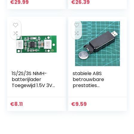
batterijen NiMH
elektrische fiets
€
29.99
€
26.39
batterij 4 x…
1S/2S/3S NiMH-
stabiele ABS
batterijlader
betrouwbare
Toegewijd 1.5V 3V
prestaties
4.5V CC CV
Knoopbatterijlader
Speciaal
, LIR2025
oplaadbord(3S-
Knoopbatterijlader
€
8.11
€
9.59
met terminal)
duurzaamheid
Batterijlader,
LIR2025…