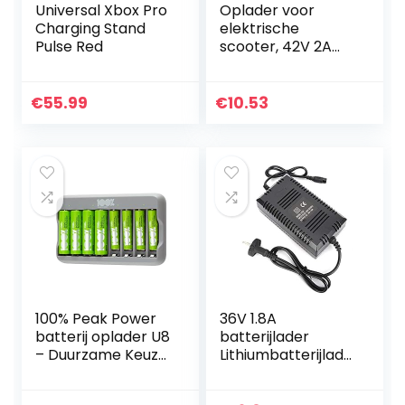
Universal Xbox Pro
Oplader voor
Charging Stand
elektrische
Pulse Red
scooter, 42V 2A
Vervangende
oplader voor
elektrische
€
55.99
€
10.53
scooterlader
Batterijlader voor
Xiao-mi
100% Peak Power
36V 1.8A
batterij oplader U8
batterijlader
– Duurzame Keuze
Lithiumbatterijlade
– USB batterijlader
r met XLR-
incl. oplaadbare
connector voor