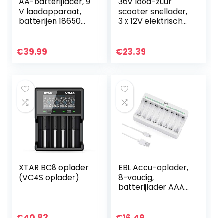
AA-batterijlader, 9
36V lood-zuur
V laadapparaat,
scooter snellader,
batterijen 18650
3 x 12V elektrische
acculader, lcd-
fiets batterijlader
batterijlader,
3-pins stekker,
snellader voor
Black Power
€
39.99
€
23.39
oplaadbare accu’s
Charging
AA…
Adapter…
XTAR BC8 oplader
EBL Accu-oplader,
(VC4S oplader)
8-voudig,
batterijlader AAA
AA NiMH, NI-CD
batterijen, USB-
input 5 V 2 A
€
40.83
€
16.49