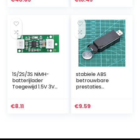
snellader met led-
display
1S/2S/3S NiMH-
stabiele ABS
batterijlader
betrouwbare
Toegewijd 1.5V 3V
prestaties
4.5V CC CV
Knoopbatterijlader
Speciaal
, LIR2025
oplaadbord(3S-
Knoopbatterijlader
€
8.11
€
9.59
met terminal)
duurzaamheid
Batterijlader,
LIR2025…