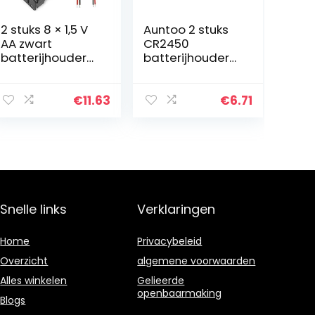
2 stuks 8 × 1,5 V
Auntoo 2 stuks
AA zwart
CR2450
batterijhouder
batterijhouder
behuizing case
voor munten, 2
kunststof
pins, zwart
batterij-
€
11.63
€
6.71
opbergdoos
met
batterijaansluiti
ng kabel…
Snelle links
Verklaringen
Home
Privacybeleid
Overzicht
algemene voorwaarden
Alles winkelen
Gelieerde
openbaarmaking
Blogs