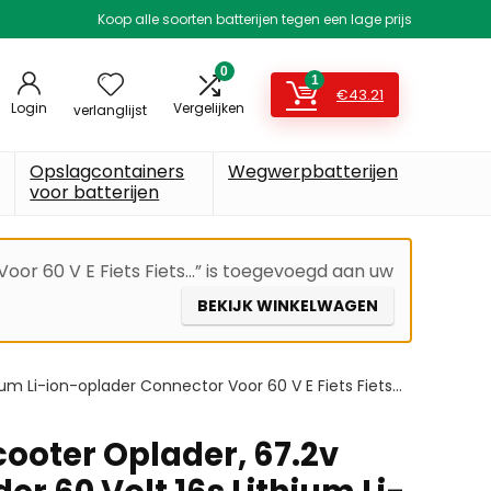
Koop alle soorten batterijen tegen een lage prijs
0
1
€
43.21
Login
Vergelijken
verlanglijst
Opslagcontainers
Wegwerpbatterijen
voor batterijen
Voor 60 V E Fiets Fiets…” is toegevoegd aan uw
BEKIJK WINKELWAGEN
hium Li-ion-oplader Connector Voor 60 V E Fiets Fiets…
cooter Oplader, 67.2v