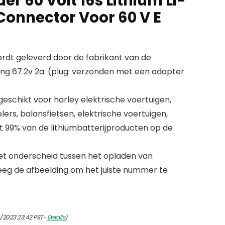
er 60 Volt 16s Lithium Li-
Connector Voor 60 V E
rdt geleverd door de fabrikant van de
ang 67.2v 2a. (plug: verzonden met een adapter
eschikt voor harley elektrische voertuigen,
lers, balansfietsen, elektrische voertuigen,
 99% van de lithiumbatterijproducten op de
n het onderscheid tussen het opladen van
eeg de afbeelding om het juiste nummer te
/2023 23:42 PST-
Details
)