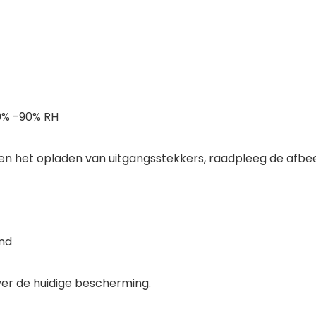
20% -90% RH
tussen het opladen van uitgangsstekkers, raadpleeg de afb
and
over de huidige bescherming.