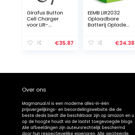
Girafus Button
EEMB LIR2032
Cell Charger
Oplaadbare
voor LIR-
Batterij Oplader
2032/2016 2025
met 4 STKS 3.7 V
Batterijen USB
Lithium-ion Coin
Batterijlader
Knoopcel
€
35.87
€
34.38
Inclusief 4X
Batterijen 45
LiR2032 3,7Volt
mAh voor auto…
batterijen…
Over ons
Magmanual.nl is een moderne alles-in-één
prijsvergelijkings- en beoordelingswebsite die de
beste deals biedt die beschikbaar zijn op amazon en u
op de hoogte houdt via de laatst toegevoegde blogs.
Alle afbeeldingen zijn auteursrechtelijk beschermd
door hun respectievelijke eigenaren. Alle geciteerde