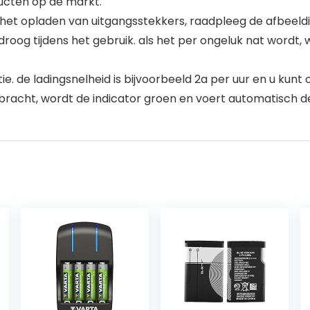
ucten op de markt.
en het opladen van uitgangsstekkers, raadpleeg de afbeel
f droog tijdens het gebruik. als het per ongeluk nat word
e. de ladingsnelheid is bijvoorbeeld 2a per uur en u kunt
ebracht, wordt de indicator groen en voert automatisch de