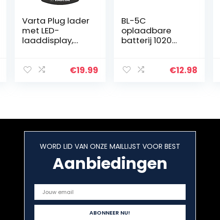
Varta Plug lader
BL-5C
met LED-
oplaadbare
laaddisplay,
batterij 1020
Veiligheidsuitsc
mAh met
hakeling en
stroombescher
exclusief Varta
ming 2 stuks
€
19.99
€
12.98
design, Laadt 2
(5C-2pc)
of 4 AA, AAA
tegelijk…
WORD LID VAN ONZE MAILLIJST VOOR BEST
Aanbiedingen