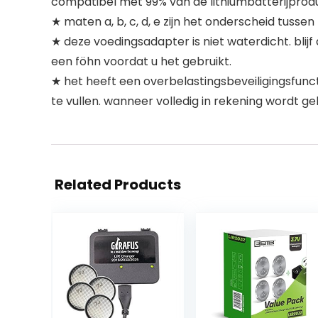
compatibel met 99% van de lithiumbatterijprod
★ maten a, b, c, d, e zijn het onderscheid tuss
★ deze voedingsadapter is niet waterdicht. blij
een föhn voordat u het gebruikt.
★ het heeft een overbelastingsbeveiligingsfuncti
te vullen. wanneer volledig in rekening wordt g
Related Products