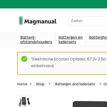
Search
for:
Batterij-
Batterijen en
Batterijh
afstandshouders
ladersets
“Elektrische Scooter Oplader, 67.2v 2.5a
winkelmand.
Home
Shop
Batterijen and ladersets
El