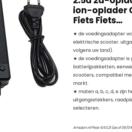
2.5a 2a-oplad
ion-oplader 
Fiets Fiets…
★ de voedingsadapter wo
elektrische scooter. uitg
volgens uw land).
★ de voedingsadapter is g
batterijpakketten, eenwie
scooters, compatibel met
markt.
★ maten a, b, c, d, e zij
uitgangsstekkers, raadpl
selecteren.
Amazon.nl Price:
€
43.21
(as of 09/04