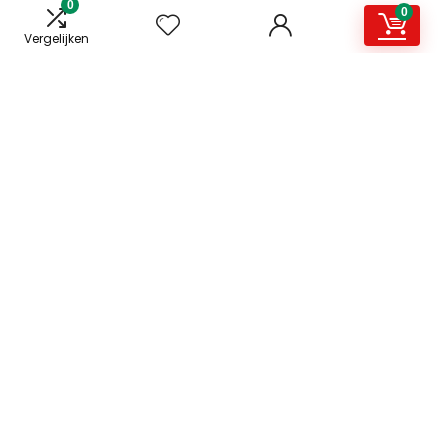
0
0
Vergelijken
Snelle links
Home
Overzicht
Alles winkelen
Blogs
Onze webshops
Adverteren
Verklaringen
Privacybeleid
algemene voorwaarden