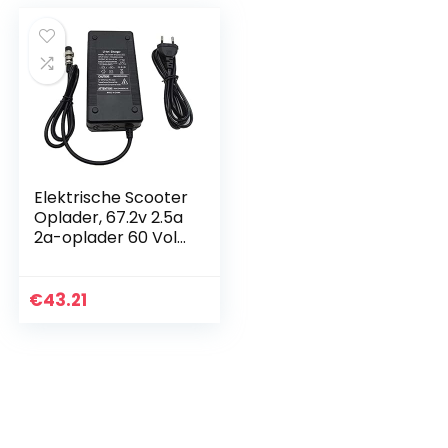
Elektrische Scooter
Oplader, 67.2v 2.5a
2a-oplader 60 Volt
16s Lithium Li-ion-
oplader Connector
Voor 60 V E Fiets
€
43.21
Fiets…