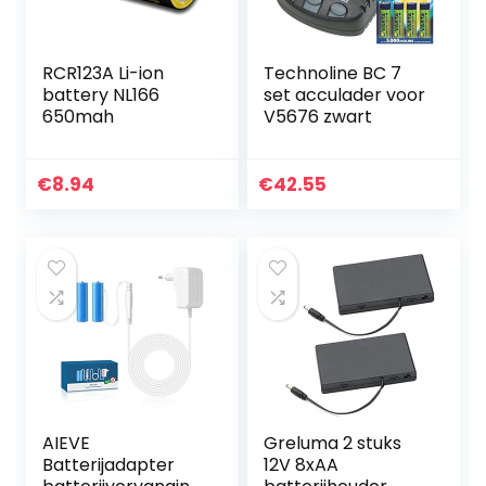
RCR123A Li-ion
Technoline BC 7
battery NL166
set acculader voor
650mah
V5676 zwart
€
8.94
€
42.55
AIEVE
Greluma 2 stuks
Batterijadapter
12V 8xAA