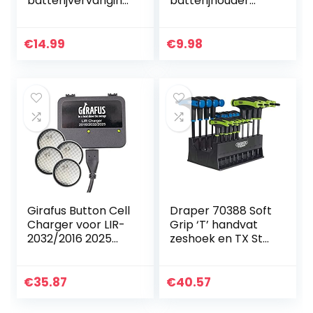
batterijvervanging
batterijhouder
voor 2 stuks AA
kunststof batterij-
batterijen, bijv.
opbergdoos met
compatibel met
AAN/UIT-
€
14.99
€
9.98
Bosch/Homematic
schakelaar voor
IP/Eve Thermo…
behuizing met 5,5
mm x…
Girafus Button Cell
Draper 70388 Soft
Charger voor LIR-
Grip ‘T’ handvat
2032/2016 2025
zeshoek en TX Star
Batterijen USB
End Key Set (20
Batterijlader
stuks)
Inclusief 4X LiR2032
€
35.87
€
40.57
3,7Volt batterijen…