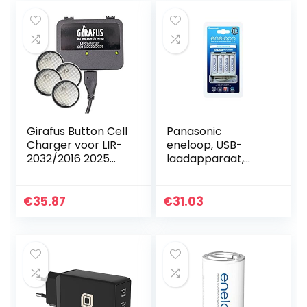
Girafus Button Cell
Panasonic
Charger voor LIR-
eneloop, USB-
2032/2016 2025
laadapparaat,
Batterijen USB
voor 2/4 NiMH-
Batterijlader
accu’s AA/AAA,
Inclusief 4X LiR2032
met micro USB-
€
35.87
€
31.03
3,7Volt batterijen…
laadkabel en 4 x
eneloop AA
mignon, min…