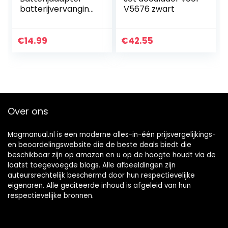
batterijvervanging
V5676 zwart
voor 2 stuks AA
batterijen, bijv.
compatibel met
€
14.99
€
42.55
Bosch/Homematic
IP/Eve Thermo…
Over ons
Magmanual.nl is een moderne alles-in-één prijsvergelijkings-
en beoordelingswebsite die de beste deals biedt die
beschikbaar zijn op amazon en u op de hoogte houdt via de
laatst toegevoegde blogs. Alle afbeeldingen zijn
auteursrechtelijk beschermd door hun respectievelijke
eigenaren. Alle geciteerde inhoud is afgeleid van hun
respectievelijke bronnen.