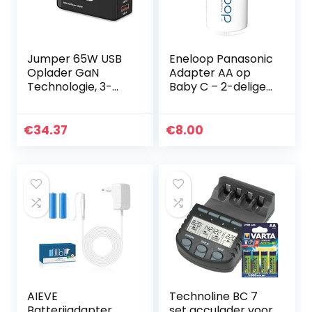
Jumper 65W USB
Eneloop Panasonic
Oplader GaN
Adapter AA op
Technologie, 3-
Baby C – 2-delige
poorts snellader,
blister wit
USB C-
oplaadadapter/vo
€
34.37
€
8.00
eding, compatibel
met telefoon
13/13…
AIEVE
Technoline BC 7
Batterijadapter
set acculader voor