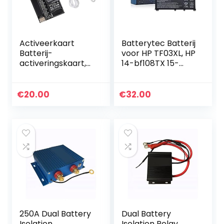
Activeerkaart
Batterytec Batterij
Batterij-
voor HP TF03XL, HP
activeringskaart,
14-bf108TX 15-
Batterijoplaadkaar
cc707TX HSTNN-
t, OS X 4‑11serie
IB7Y HSTNN-LB7X
voor smartphones
HSTNN-LB7J
€
20.00
€
32.00
HSTNN-UB7J
HSTNN-LB7L…
250A Dual Battery
Dual Battery
Isolation
Isolation Relay