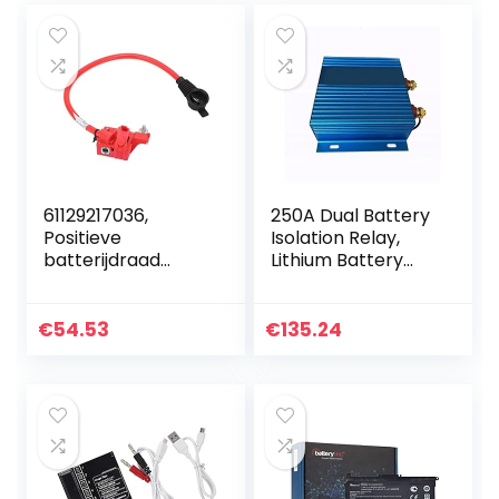
61129217036,
250A Dual Battery
Positieve
Isolation Relay,
batterijdraad
Lithium Battery
Positieve
Universal Isolator,
batterijkabel
Dual Battery
Vervangen
Isolation
€
54.53
€
135.24
Eenvoudige
Controller Voor
installatie
auto
Betrouwbare
vervanging…