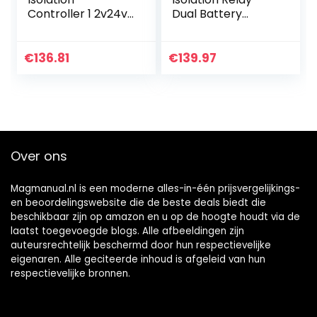
Controller 1 2v24v
Dual Battery
Universele Dual
Controller 1 2v
Battery Isolation
150A Rustige
Relay Voor auto
huidige kleine
€
136.81
€
139.97
riemkabel Voor
auto
Over ons
Magmanual.nl is een moderne alles-in-één prijsvergelijkings-
en beoordelingswebsite die de beste deals biedt die
beschikbaar zijn op amazon en u op de hoogte houdt via de
laatst toegevoegde blogs. Alle afbeeldingen zijn
auteursrechtelijk beschermd door hun respectievelijke
eigenaren. Alle geciteerde inhoud is afgeleid van hun
respectievelijke bronnen.