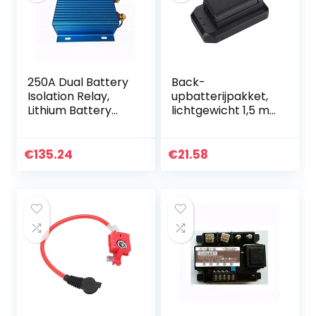
250A Dual Battery
Back-
Isolation Relay,
upbatterijpakket,
Lithium Battery
lichtgewicht 1,5 m
Universal Isolator,
kabellengte 4800
Dual Battery
mah oplaadbaar
Isolation
batterijpakket
€
135.24
€
21.58
Controller Voor
voor
auto