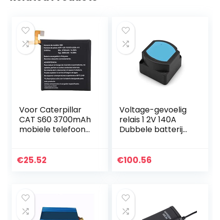
Voor Caterpillar
Voltage-gevoelig
CAT S60 3700mAh
relais 1 2V 140A
mobiele telefoon
Dubbele batterij
vervangende
isolator
oplaadbatterij,
relaisbescherming
hoogwaardige
VSR Voltage split
€
25.52
€
100.56
lithiumbatterij
charge for…
voor…