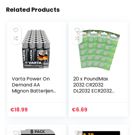
Related Products
Varta Power On
20 x PoundMax
Demand AA
2032 CR2032
Mignon Batterijen
DL2032 ECR2032
(Verpakking Met
3V Lithium
40 Stuks – Smart,
Knoopcelbatterije
Flexibel En
n
€
18.99
€
6.69
Krachtig, Smart
Home-
Apparaten…