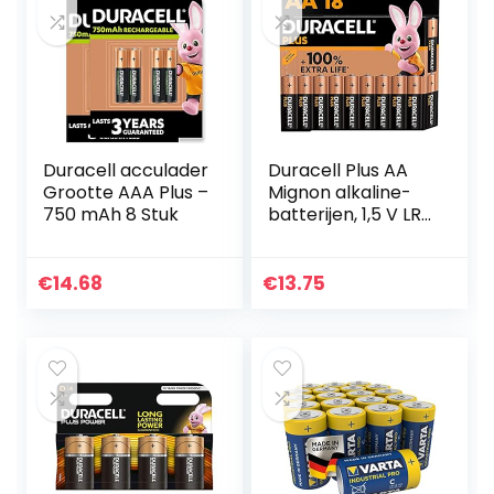
Duracell acculader
Duracell Plus AA
Grootte AAA Plus –
Mignon alkaline-
750 mAh 8 Stuk
batterijen, 1,5 V LR6
MN1500, 18 stuks
[Amazon exclusief]
€
14.68
€
13.75