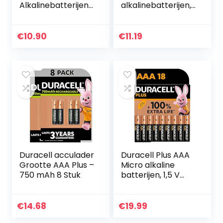
Alkalinebatterijen,
alkalinebatterijen,
Pak Van 40 Stuks
verpakking van 8
stuks
€
10.90
€
11.19
Duracell acculader
Duracell Plus AAA
Grootte AAA Plus –
Micro alkaline
750 mAh 8 Stuk
batterijen, 1,5 V
LR03 MN2400, 18
stuks [Amazon
exclusief]
€
14.68
€
19.99