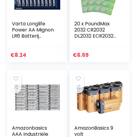
Varta Longlife
20 x PoundMax
Power AA Mignon
2032 CR2032
LR6 Batterij
DL2032 ECR2032
(verpakking met
3V Lithium
10 stuks) Alkaline
Knoopcelbatterije
Batterijideaal voor
n
€
8.24
€
6.69
speelgoed
zaklamp…
Amazonbasics
AmazonBasics 9
AAA Industriële
volt