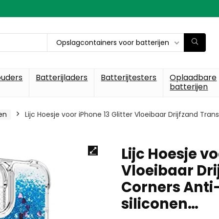
Opslagcontainers voor batterijen
ouders
Batterijladers
Batterijtesters
Oplaadbare
batterijen
en
Lijc Hoesje voor iPhone 13 Glitter Vloeibaar Drijfzand Tr
Lijc Hoesje vo
Vloeibaar Dr
Corners Anti
siliconen…