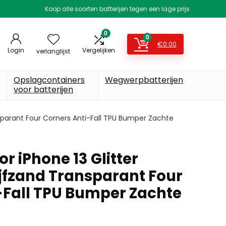
Koop alle soorten batterijen tegen een lage prijs
0
0
€
0.00
Login
Vergelijken
verlanglijst
Opslagcontainers
Wegwerpbatterijen
voor batterijen
ansparant Four Corners Anti-Fall TPU Bumper Zachte
or iPhone 13 Glitter
ijfzand Transparant Four
-Fall TPU Bumper Zachte