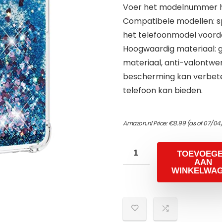
Voer het modelnummer hi
Compatibele modellen: sp
het telefoonmodel voorda
Hoogwaardig materiaal: 
materiaal, anti-valontwe
bescherming kan verbete
telefoon kan bieden.
Amazon.nl Price:
€
8.99
(as of 07/04
TOEVOEG
AAN
WINKELWA