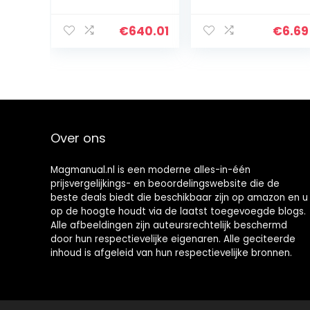
kofferbak,
Lange
praktisch
levensduur met
stabiele
indicatielampje
€
640.01
€
6.69
prestaties voor
voor
X3 2016-2020
noodgevallen
Automonteur
voor
elektrische…
Over ons
Magmanual.nl is een moderne alles-in-één
prijsvergelijkings- en beoordelingswebsite die de
beste deals biedt die beschikbaar zijn op amazon en u
op de hoogte houdt via de laatst toegevoegde blogs.
Alle afbeeldingen zijn auteursrechtelijk beschermd
door hun respectievelijke eigenaren. Alle geciteerde
inhoud is afgeleid van hun respectievelijke bronnen.