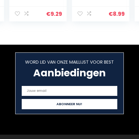
Adhesive
Dubbelzijdig IMD
Plastics Storage
Splicing Marble
Case for Vanity
[Gratis Screen
€
9.29
€
8.99
Cabinet with
Protector]
Free Screw
Moeilijk Siliconen
Package…
TPU…
WORD LID VAN ONZE MAILLIJST VOOR BEST
Aanbiedingen