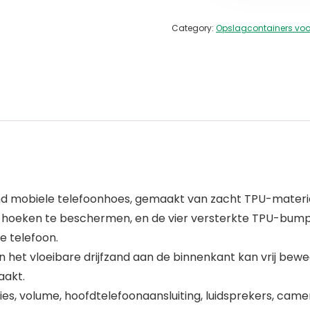
Category:
Opslagcontainers voor
and mobiele telefoonhoes, gemaakt van zacht TPU-materia
e hoeken te beschermen, en de vier versterkte TPU-bum
e telefoon.
n het vloeibare drijfzand aan de binnenkant kan vrij bew
aakt.
s, volume, hoofdtelefoonaansluiting, luidsprekers, camera