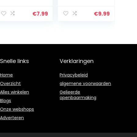
360 ° Draaibare
PET Scherm
Ringbeugel
Beschermer
Ultradunne Stof
360°Volledige
€
7.99
€
9.99
Geweven
Lichaam Slim
Patroon
Transparant
Telefoonhoes+1*
Verloop Case…
Screen…
Snelle links
Verklaringen
Home
Privacybeleid
Overzicht
algemene voorwaarden
Alles winkelen
Gelieerde
openbaarmaking
Blogs
Onze webshops
Adverteren