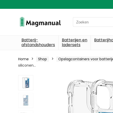
Search
for:
Batterij-
Batterijen en
Batterijh
afstandshouders
ladersets
Home
Shop
Opslagcontainers voor batterij
siliconen…