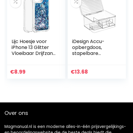
Lijc Hoesje voor
iDesign Accu-
iPhone 13 Glitter
opbergdoos,
Vloeibaar Drijfzand
stapelbare
Transparant Four
batterijorganizer
Corners Anti-Fall
voor 5
TPU Bumper
verschillende
€
8.99
€
13.68
Zachte siliconen…
batterijmaten,
hoogwaardige
accubox van…
Over ons
Magmanual.nl is een moderne alles-in-één prijsvergelijkings-
en beoordelingswebsite die de beste deals biedt die