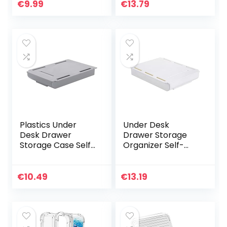
360°Volledige
Case with Free
€
9.99
€
13.79
Lichaam Slim
Screw Package
Transparant
Multipurpose…
Verloop Case…
Plastics Under
Under Desk
Desk Drawer
Drawer Storage
Storage Case Self-
Organizer Self-
Adhesive Durable
Adhesive Plastics
Containers for
Storage Case for
Organizing with
Vanity Cabinet
€
10.49
€
13.19
Free Screw
with Free Screw
Package…
Package…