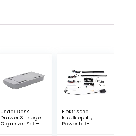
Under Desk
Elektrische
Drawer Storage
laadkleplift,
Organizer Self-
Power Lift-
Adhesive
kofferbak,
Plastics Storage
praktisch