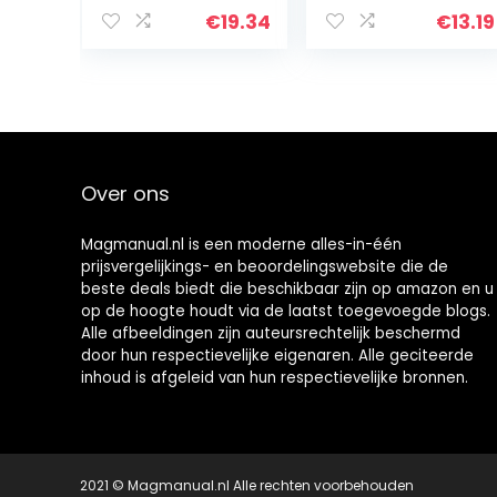
Draagbare
Case for Vanity
€
19.34
€
13.19
Pigment Mixer
Cabinet with
Verf Elektrische
Free Screw
Mixer met 2
Package…
Stuks voor Art…
Over ons
Magmanual.nl is een moderne alles-in-één
prijsvergelijkings- en beoordelingswebsite die de
beste deals biedt die beschikbaar zijn op amazon en u
op de hoogte houdt via de laatst toegevoegde blogs.
Alle afbeeldingen zijn auteursrechtelijk beschermd
door hun respectievelijke eigenaren. Alle geciteerde
inhoud is afgeleid van hun respectievelijke bronnen.
2021 © Magmanual.nl Alle rechten voorbehouden