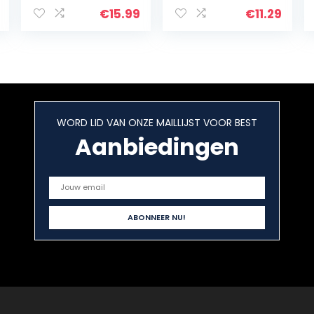
Case Duurzaam
Containers for
€
15.99
€
11.29
Hoge Kwaliteit
Organizing with
Voor Baofeng
Free Screw
Uv-5R Uv-5Re…
Package…
WORD LID VAN ONZE MAILLIJST VOOR BEST
Aanbiedingen