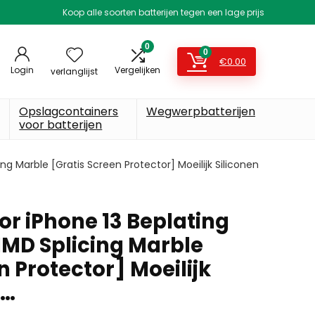
Koop alle soorten batterijen tegen een lage prijs
0
0
€
0.00
Login
Vergelijken
verlanglijst
Opslagcontainers
Wegwerpbatterijen
voor batterijen
ing Marble [Gratis Screen Protector] Moeilijk Siliconen
oor iPhone 13 Beplating
IMD Splicing Marble
n Protector] Moeilijk
U…