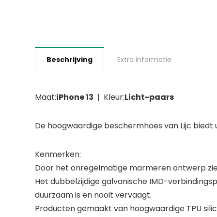
Beschrijving
Extra informatie
Maat:
iPhone 13
| Kleur:
Licht-paars
De hoogwaardige beschermhoes van Lijc biedt u
Kenmerken:
Door het onregelmatige marmeren ontwerp ziet j
Het dubbelzijdige galvanische IMD-verbindings
duurzaam is en nooit vervaagt.
Producten gemaakt van hoogwaardige TPU silico