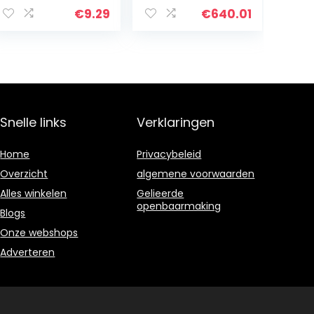
Case for Vanity
stabiele
€
9.29
€
640.01
Cabinet with
prestaties voor
Free Screw
X3 2016-2020
Package…
Automonteur
Snelle links
Verklaringen
Home
Privacybeleid
Overzicht
algemene voorwaarden
Alles winkelen
Gelieerde
openbaarmaking
Blogs
Onze webshops
Adverteren