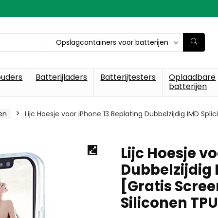
Opslagcontainers voor batterijen
ouders
Batterijladers
Batterijtesters
Oplaadbare
batterijen
en
Lijc Hoesje voor iPhone 13 Beplating Dubbelzijdig IMD Splic
Lijc Hoesje v
Dubbelzijdig 
[Gratis Scree
Siliconen TP