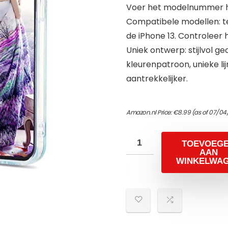
Voer het modelnummer hi
Compatibele modellen: te
de iPhone 13. Controleer
Uniek ontwerp: stijlvol g
kleurenpatroon, unieke l
aantrekkelijker.
Amazon.nl Price:
€
8.99
(as of 07/04
TOEVOEG
AAN
WINKELWA