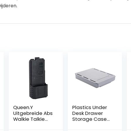
ijderen.
Queen.Y
Plastics Under
Uitgebreide Abs
Desk Drawer
Walkie Talkie
Storage Case
Batterij Box
Self-Adhesive
6Xaa Batterij
Durable