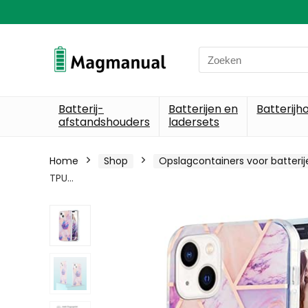
Search
for:
Batterij-
Batterijen en
Batterijh
afstandshouders
ladersets
Home
Shop
Opslagcontainers voor batterij
TPU…