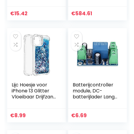
batterijhouder
achterklepdeurste
Wandmontage
un, voor X3 2016-
opbergrek,
2020 auto
€
15.42
€
584.61
bevestigingsbeuge
l Geschikt voor
Dewalt…
Lijc Hoesje voor
Batterijcontroller
iPhone 13 Glitter
module, DC-
Vloeibaar Drijfzand
batterijlader Lange
Transparant Four
levensduur met
Corners Anti-Fall
indicatielampje
TPU Bumper
voor noodgevallen
€
8.99
€
6.69
Zachte siliconen…
voor elektrische…