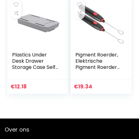
Plastics Under
Pigment Roerder,
Desk Drawer
Elektrische
Storage Case Self-
Pigment Roerder
Adhesive Durable
Mixer Draagbare
Containers for
Pigment Mixer Verf
Organizing with
Elektrische Mixer
€
12.18
€
19.34
Free Screw
met 2 Stuks voor
Package…
Art…
Over ons