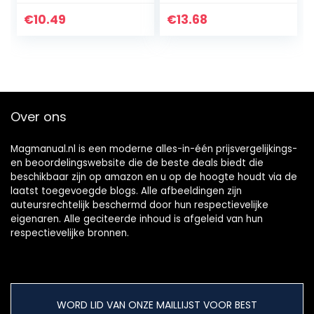
Containers for
voor 5
Organizing with
verschillende
€
10.49
€
13.68
Free Screw
batterijmaten,
Package…
hoogwaardige
accubox van…
Over ons
Magmanual.nl is een moderne alles-in-één prijsvergelijkings-
en beoordelingswebsite die de beste deals biedt die
beschikbaar zijn op amazon en u op de hoogte houdt via de
laatst toegevoegde blogs. Alle afbeeldingen zijn
auteursrechtelijk beschermd door hun respectievelijke
eigenaren. Alle geciteerde inhoud is afgeleid van hun
respectievelijke bronnen.
WORD LID VAN ONZE MAILLIJST VOOR BEST