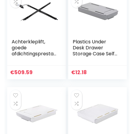
Achterkleplift,
Plastics Under
goede
Desk Drawer
afdichtingsprestati
Storage Case Self-
es Duurzaam
Adhesive Durable
zwart Geen
Containers for
olielekkage
Organizing with
€
509.59
€
12.18
Elektrische
Free Screw
achterkleplift,
Package…
automonteur…