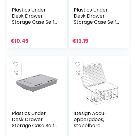
Plastics Under
Plastics Under
Desk Drawer
Desk Drawer
Storage Case Self-
Storage Case Self-
Adhesive Durable
Adhesive Durable
Containers for
Containers for
Organizing with
Organizing with
€
10.49
€
13.19
Free Screw
Free Screw
Package…
Package…
Plastics Under
iDesign Accu-
Desk Drawer
opbergdoos,
Storage Case Self-
stapelbare
Adhesive Durable
batterijorganizer