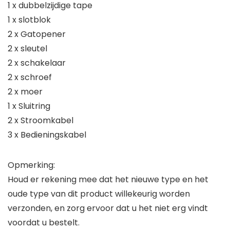
1 x dubbelzijdige tape
1 x slotblok
2 x Gatopener
2 x sleutel
2 x schakelaar
2 x schroef
2 x moer
1 x Sluitring
2 x Stroomkabel
3 x Bedieningskabel
Opmerking:
Houd er rekening mee dat het nieuwe type en het
oude type van dit product willekeurig worden
verzonden, en zorg ervoor dat u het niet erg vindt
voordat u bestelt.