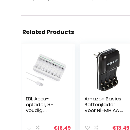
Related Products
EBL Accu-
Amazon Basics
oplader, 8-
Batterijlader
voudig,
Voor Ni-MH AA /
batterijlader
AAA-Batterijen
AAA AA NiMH, NI-
En USB-
CD batterijen,
Apparaten
€
16.49
€
13.49