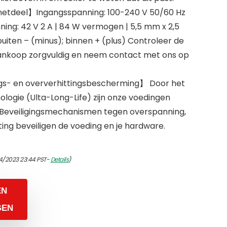
snetdeel】Ingangsspanning: 100-240 V 50/60 Hz
ning: 42 V 2 A | 84 W vermogen | 5,5 mm x 2,5
buiten – (minus); binnen + (plus) Controleer de
aankoop zorgvuldig en neem contact met ons op
ngs- en oververhittingsbescherming】 Door het
logie (Ulta-Long-Life) zijn onze voedingen
. Beveiligingsmechanismen tegen overspanning,
tting beveiligen de voeding en je hardware.
4/2023 23:44 PST-
Details
)
EN
GEN