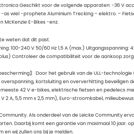
lektronica Geschikt voor de volgende apparaten: -36 V ac
as wiel -prophete Aluminium Trecking – elektro. – Fietsen
 en McKenzie E-Bikes -enz.
 weten dat dit past.
ng: 100-240 V 50/60 Hz 1,5 A (max.) Uitgangsspanning: 4
+ (plus) Controleer de compatibiliteit voor de aankoop zo
bescherming】 Door het gebruik van de ULL-technologie (U
verspanning, kortsluiting en oververhitting beveiligen d
este 42 V e-bikes, elektrische fietsen en pedelecs met
 V 2 A, 5,5 mm x 2,5 mm), Euro-stroomkabel, milieubewu
Community. Als onderdeel van de Leicke Community erva
arten. Daarbij komt een garantie van maximaal 10 jaar.
n wij zullen ons bij je melden.