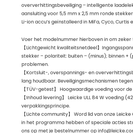
oververhittingsbeveiliging – intelligente laade
aansluiting voor 5,5 mm x 2,5 mm ronde stekker -
Li-ion accu’s geïnstalleerd in MiFa, Cyco, Curtis
Voer het modelnummer hierboven in om zeker te
【Lichtgewicht kwaliteitsnetdeel】Ingangsspanni
stekker – polariteit: buiten – (minus); binnen 
problemen.
【Kortsluit-, overspannings- en oververhittings
lang houdbaar. Beveiligingsmechanismen tegen o
【TÜV-getest】 Hoogwaardige voeding voor de me
【Inhoud levering】 Leicke ULL 84 W voeding (42
verpakkingsprincipe.
【Lichte community】 Word lid van onze Leicke 
in het programma hebben of speciale acties st
ons op met je bestelnummer op info@leicke.com e