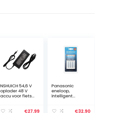
NSHUICH 54,6 V
Panasonic
oplader 48 V
eneloop,
accu voor fiets
intelligent
oplader
snellaadappara
elektrische
at, voor 1-4
batterijen
NiMH-accu’s
€
27.99
€
32.90