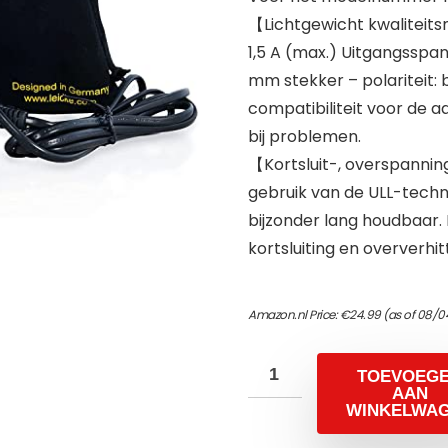
【Lichtgewicht kwaliteit
1,5 A (max.) Uitgangsspan
mm stekker – polariteit: 
compatibiliteit voor de 
bij problemen.
【Kortsluit-, overspanni
gebruik van de ULL-techno
bijzonder lang houdbaar
kortsluiting en oververhi
Amazon.nl Price:
€
24.99
(as of 08/0
TOEVOEG
AAN
WINKELWA