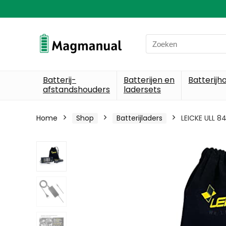
Search
for:
Batterij-
Batterijen en
Batterijh
afstandshouders
ladersets
Home
Shop
Batterijladers
LEICKE ULL 8