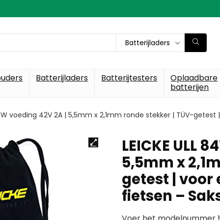
Batterijladers
ouders
Batterijladers
Batterijtesters
Oplaadbare
batterijen
4W voeding 42V 2A | 5,5mm x 2,1mm ronde stekker | TÜV-getest | 
LEICKE ULL 8
5,5mm x 2,1m
getest | voor
fietsen – Sa
Voer het modelnummer hi