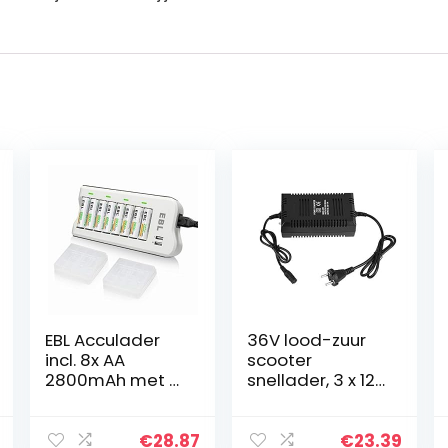
EBL Acculader
36V lood-zuur
incl. 8x AA
scooter
2800mAh met 2
snellader, 3 x 12V
USB Prot
elektrische fiets
acculaders voor
batterijlader 3-
AA, AAA, Ni-MH
pins stekker,
€
28.87
€
23.39