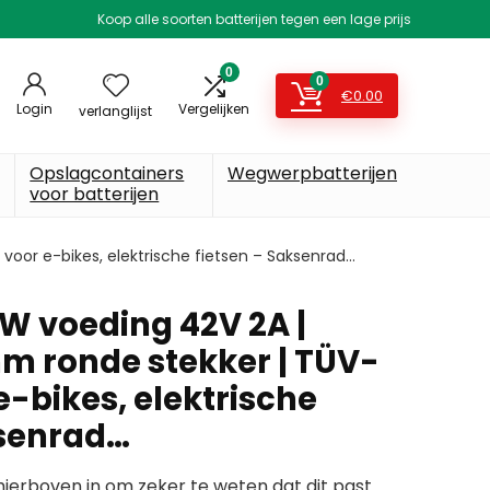
Koop alle soorten batterijen tegen een lage prijs
0
0
€
0.00
Login
Vergelijken
verlanglijst
Opslagcontainers
Wegwerpbatterijen
voor batterijen
voor e-bikes, elektrische fietsen – Saksenrad…
4W voeding 42V 2A |
m ronde stekker | TÜV-
 e-bikes, elektrische
ksenrad…
erboven in om zeker te weten dat dit past.