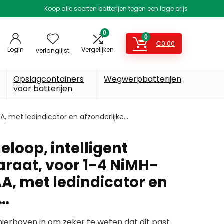
Koop alle soorten batterijen tegen een lage prijs
0
0
€
0.00
Login
Vergelijken
verlanglijst
Opslagcontainers
Wegwerpbatterijen
voor batterijen
A, met ledindicator en afzonderlijke…
loop, intelligent
raat, voor 1-4 NiMH-
A, met ledindicator en
e…
erboven in om zeker te weten dat dit past.