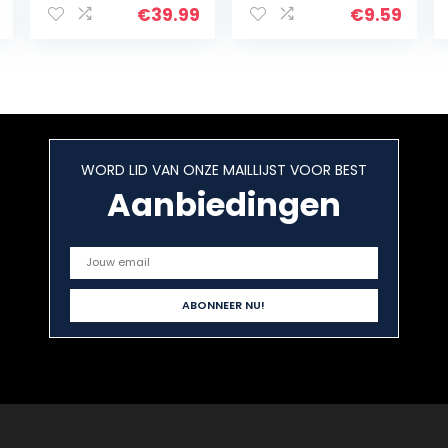
batterijlader,
Knoopbatterijla
€
39.99
€
9.59
snellader voor
der
oplaadbare
duurzaamheid
accu’s AA…
Batterijlader,
LIR2025…
WORD LID VAN ONZE MAILLIJST VOOR BEST
Aanbiedingen