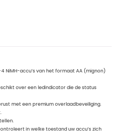
t 1-4 NiMH-accu’s van het formaat AA (mignon)
eschikt over een ledindicator die de status
erust met een premium overlaadbeveiliging.
.
ellen.
controleert in welke toestand uw accu’s zich