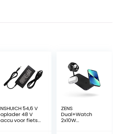
NSHUICH 54,6 V
ZENS
oplader 48 V
Dual+Watch
accu voor fiets
2x10W
oplader
Aluminium 3in1
elektrische
draadloze