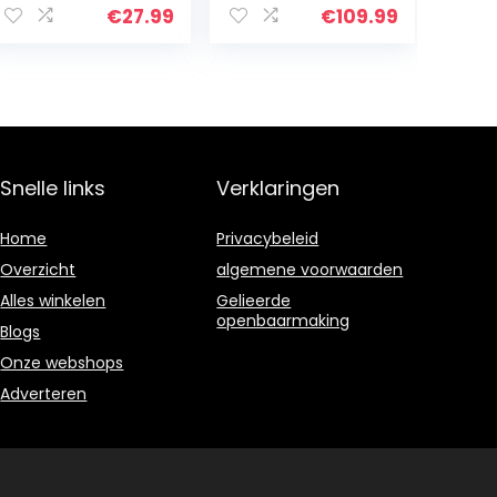
batterijen
oplader (Apple
€
27.99
€
109.99
uitgang 1,5 A
& Samsung
VCA Li-Ion
Snelladen,
Qi/MFi
gecertificeerd,
Stroomadapter
…
Snelle links
Verklaringen
Home
Privacybeleid
Overzicht
algemene voorwaarden
Alles winkelen
Gelieerde
openbaarmaking
Blogs
Onze webshops
Adverteren