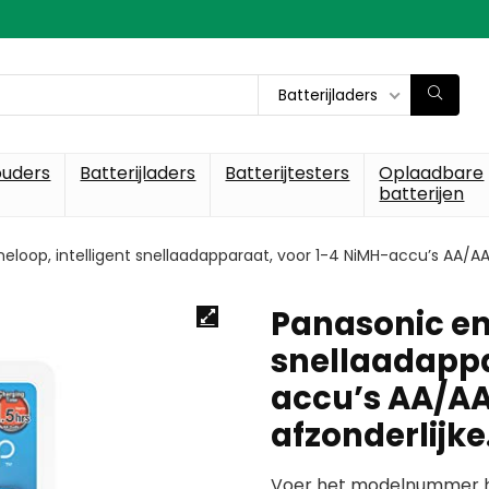
Batterijladers
ouders
Batterijladers
Batterijtesters
Oplaadbare
batterijen
eloop, intelligent snellaadapparaat, voor 1-4 NiMH-accu’s AA/AA
Panasonic ene
snellaadappa
accu’s AA/AA
afzonderlijk
Voer het modelnummer hi