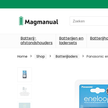
Search
for:
Batterij-
Batterijen en
Batterijh
afstandshouders
ladersets
Home
Shop
Batterijladers
Panasonic en