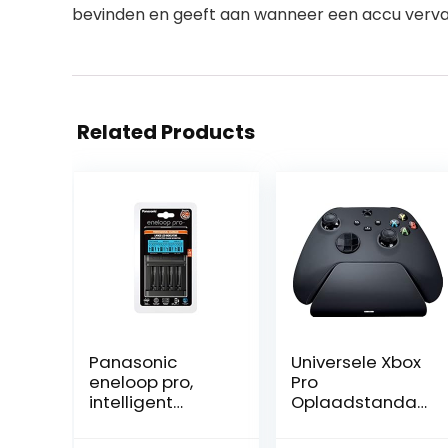
bevinden en geeft aan wanneer een accu verv
Related Products
Panasonic
Universele Xbox
eneloop pro,
Pro
intelligent
Oplaadstandaa
snellaadappara
rd Carbon Zwart
at met lcd-