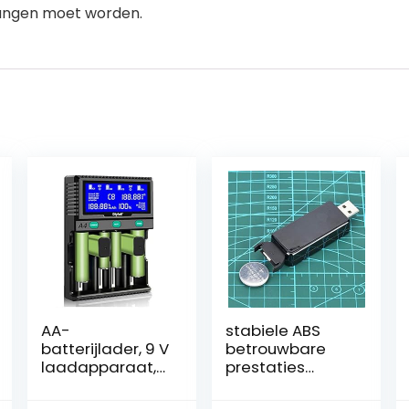
angen moet worden.
AA-
stabiele ABS
batterijlader, 9 V
betrouwbare
laadapparaat,
prestaties
batterijen 18650
Knoopbatterijla
acculader, lcd-
der, LIR2025