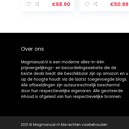
display, voor 1-4
€
68.90
€
50.99
NiMH-accu’s
AA/AAA, met
refresh-modus
Over ons
Magmanual.nl is een moderne alles-in-één
prijsvergelijkings- en beoordelingswebsite die de
beste deals biedt die beschikbaar zijn op amazon en u
op de hoogte houdt via de laatst toegevoegde blogs.
Alle afbeeldingen zijn auteursrechtelijk beschermd
door hun respectievelijke eigenaren. Alle geciteerde
inhoud is afgeleid van hun respectievelijke bronnen.
2021 © Magmanual.nl Alle rechten voorbehouden