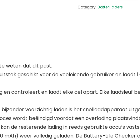
Category:
Batterijladers
 weten dat dit past.
j uitstek geschikt voor de veeleisende gebruiker en laad
g en controleert en laadt elke cel apart. Elke laadsleuf b
ijzonder voorzichtig laden is het snellaadapparaat uitg
roces wordt beëindigd voordat een overlading plaatsvindt
n de resterende lading in reeds gebruikte accu’s vastst
 750 mAh) weer volledig geladen. De Battery-Life Checker 