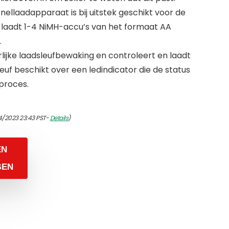
snellaadapparaat is bij uitstek geschikt voor de
 laadt 1-4 NiMH-accu’s van het formaat AA
.
rlijke laadsleufbewaking en controleert en laadt
leuf beschikt over een ledindicator die de status
proces.
4/2023 23:43 PST-
Details
)
EN
GEN