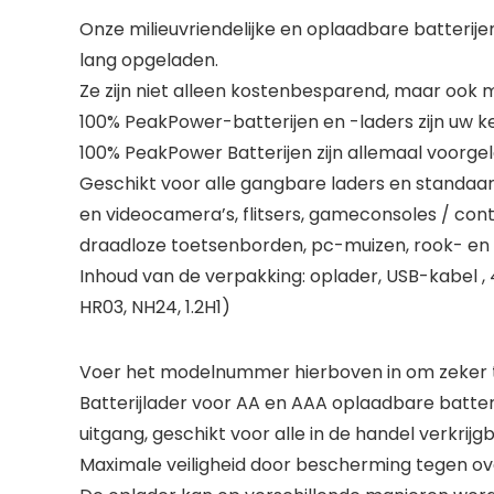
Onze milieuvriendelijke en oplaadbare batterije
lang opgeladen.
Ze zijn niet alleen kostenbesparend, maar ook mil
100% PeakPower-batterijen en -laders zijn uw ke
100% PeakPower Batterijen zijn allemaal voorge
Geschikt voor alle gangbare laders en standaar
en videocamera’s, flitsers, gameconsoles / con
draadloze toetsenborden, pc-muizen, rook- en
Inhoud van de verpakking: oplader, USB-kabel ,
HR03, NH24, 1.2H1)
Voer het modelnummer hierboven in om zeker te
Batterijlader voor AA en AAA oplaadbare batterij
uitgang, geschikt voor alle in de handel verkrij
Maximale veiligheid door bescherming tegen ov