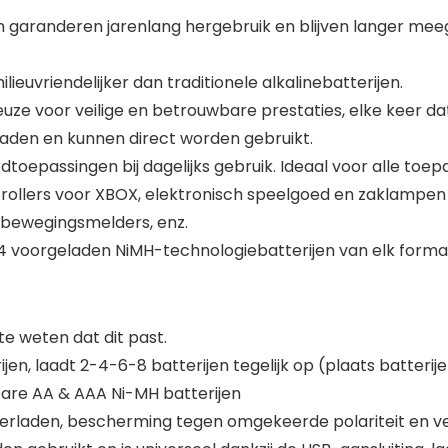
n garanderen jarenlang hergebruik en blijven langer meega
ieuvriendelijker dan traditionele alkalinebatterijen.
uze voor veilige en betrouwbare prestaties, elke keer dat
laden en kunnen direct worden gebruikt.
dtoepassingen bij dagelijks gebruik. Ideaal voor alle to
trollers voor XBOX, elektronisch speelgoed en zaklampen 
 bewegingsmelders, enz.
 4 voorgeladen NiMH-technologiebatterijen van elk formaa
 weten dat dit past.
en, laadt 2-4-6-8 batterijen tegelijk op (plaats batterije
gbare AA & AAA Ni-MH batterijen
erladen, bescherming tegen omgekeerde polariteit en vei