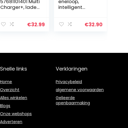
57681101401 Multi
eneloop,
Charger+, lader
intelligent
voor accu’s in
snellaadappara
AA/AAA/9V en
at, voor 1-4
USB-apparaten,
NiMH-accu’s
€
32.99
€
32.90
laden via
AA/AAA, met
individuele
ledindicator en
laadschacht, 8…
afzonderlijke…
Snelle links
Verklaringen
Home
Privacybeleid
Overzicht
algemene voorwaarden
Alles winkelen
Gelieerde
openbaarmaking
Blogs
Onze webshops
Adverteren