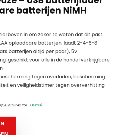
ze – USB batterijlader
are batterijen NiMH
erboven in om zeker te weten dat dit past.
 AAA oplaadbare batterijen, laadt 2-4-6-8
ats batterijen altijd per paar), 5V
ng, geschikt voor alle in de handel verkrijgbare
en
r bescherming tegen overladen, bescherming
eit en veiligheidstimer tegen oververhitting
4/2023 23:42 PST-
Details
)
EN
GEN