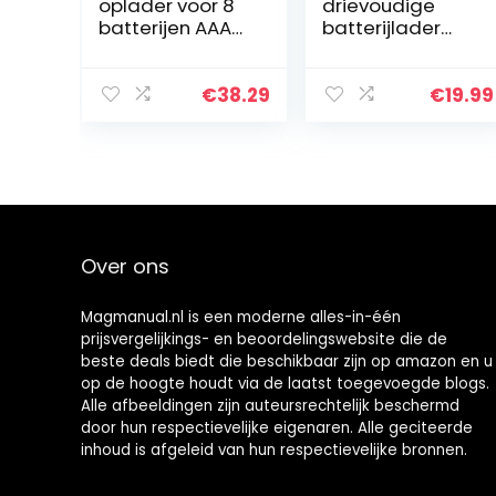
oplader voor 8
drievoudige
batterijen AAA
batterijlader
AA C D 9V,
voor GoPro
universeel en
HERO11/HERO10/H
snel,
ERO9 Enduro
€
38.29
€
19.99
volautomatisch,
Black
LCD met
percentage…
Over ons
Magmanual.nl is een moderne alles-in-één
prijsvergelijkings- en beoordelingswebsite die de
beste deals biedt die beschikbaar zijn op amazon en u
op de hoogte houdt via de laatst toegevoegde blogs.
Alle afbeeldingen zijn auteursrechtelijk beschermd
door hun respectievelijke eigenaren. Alle geciteerde
inhoud is afgeleid van hun respectievelijke bronnen.