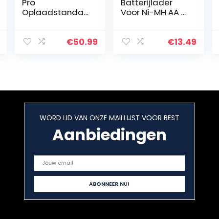
Pro
Batterijlader
Oplaadstandaa
Voor Ni-MH AA /
rd Carbon Zwart
AAA-Batterijen
En USB-
Apparaten
€
50.99
€
13.49
WORD LID VAN ONZE MAILLIJST VOOR BEST
Aanbiedingen