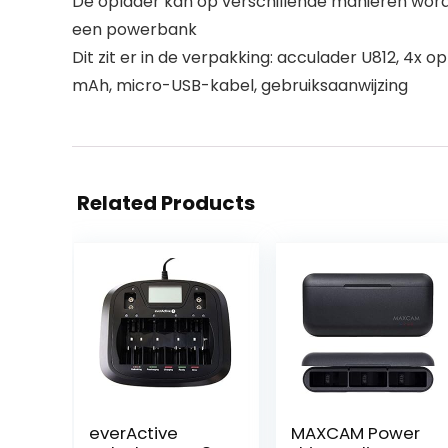
De oplader kan op verschillende manieren worden
een powerbank
Dit zit er in de verpakking: acculader U812, 4
mAh, micro-USB-kabel, gebruiksaanwijzing
Related Products
everActive
MAXCAM Power