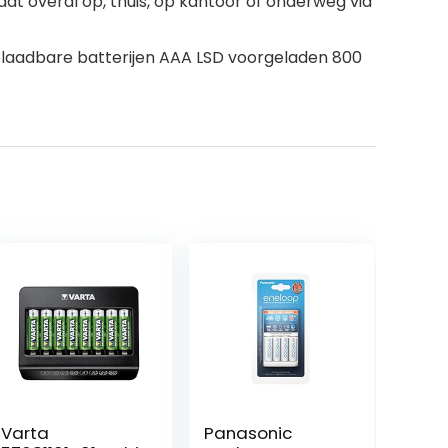
adt overal op, thuis, op kantoor of onderweg via
oplaadbare batterijen AAA LSD voorgeladen 800
Varta
Panasonic