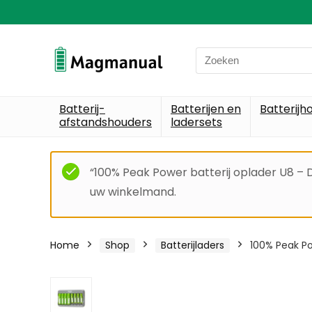
Search
for:
Batterij-
Batterijen en
Batterijh
afstandshouders
ladersets
“100% Peak Power batterij oplader U8 – D
uw winkelmand.
Home
Shop
Batterijladers
100% Peak Po