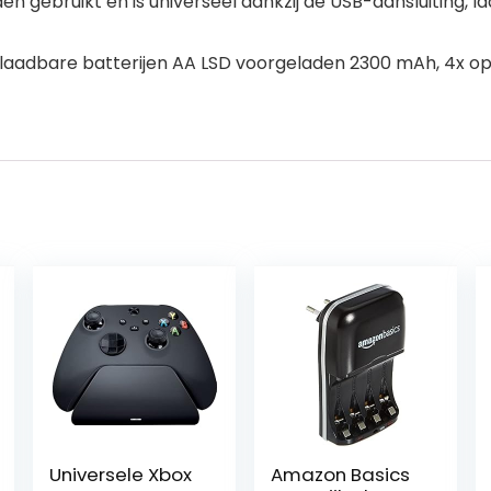
 gebruikt en is universeel dankzij de USB-aansluiting, la
x oplaadbare batterijen AA LSD voorgeladen 2300 mAh, 4x 
Universele Xbox
Amazon Basics