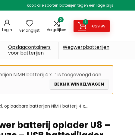
Koop alle soorten batterijen tegen een lage prijs
0
1
€
29.99
Login
Vergelijken
verlanglijst
Opslagcontainers
Wegwerpbatterijen
voor batterijen
rijen NiMH batterij 4 x…” is toegevoegd aan
BEKIJK WINKELWAGEN
. oplaadbare batterijen NiMH batterij 4 x…
er batterij oplader U8 –