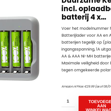
Duurzame Keu
incl. oplaadb
batterij 4 x…
Voer het modelnummer hi
Batterijlader voor AA en
batterijen tegelijk op (pla
ingangsspanning, 1A uitga
AA & AAA Ni-MH batterij
Maximale veiligheid doo
tegen omgekeerde polarit
Amazon.nl Price:
€
29.99
(as of 08/0
TOEVOEG
AAN
WINKELWA