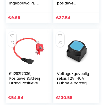
Ingebouwd PET
positieve
Scherm
batterijkabel
Beschermer
Vervangen Goede
360°Volledige
geleidbaarheid
€
9.99
€
37.54
Lichaam Slim
Betrouwbaar
Transparant
61129217036 voor…
Verloop Case…
61129217036,
Voltage-gevoelig
Positieve Batterij
relais 1 2V 140A
Draad Positieve
Dubbele batterij
Batterij Kabel 2Pin
isolator
Connector
relaisbescherming
Vervanging voor
VSR Voltage split
€
54.54
€
100.56
528i 535i 550i 640i
charge for…