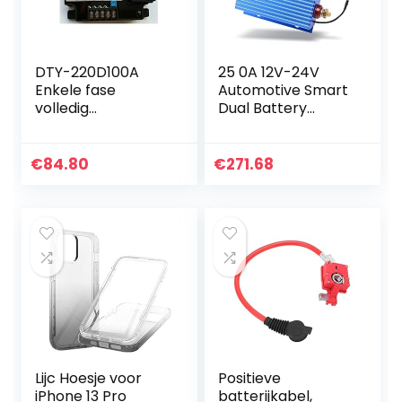
DTY-220D100A
25 0A 12V-24V
Enkele fase
Automotive Smart
volledig
Dual Battery
geïsoleerde
Isolator Power
spanningsregulere
Batteries Manager
nde module 100A
Protector Rv
€
84.80
€
271.68
volledig
Gewijzigde auto-
geïsoleerde
relais…
spanningsregelaar
…
Lijc Hoesje voor
Positieve
iPhone 13 Pro
batterijkabel,