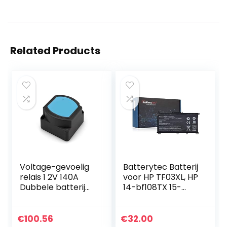
Related Products
Voltage-gevoelig
Batterytec Batterij
relais 1 2V 140A
voor HP TF03XL, HP
Dubbele batterij
14-bf108TX 15-
isolator
cc707TX HSTNN-
relaisbescherming
IB7Y HSTNN-LB7X
VSR Voltage split
HSTNN-LB7J
€
100.56
€
32.00