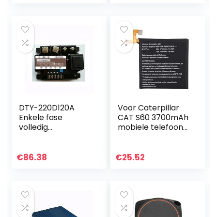
charge for…
HSTNN-UB7J
HSTNN-LB7L…
DTY-220D120A
Voor Caterpillar
Enkele fase
CAT S60 3700mAh
volledig
mobiele telefoon
geïsoleerde
vervangende
spanningsregulere
oplaadbatterij,
nde module 120A
hoogwaardige
€
86.38
€
25.52
volledig
lithiumbatterij
geïsoleerde
voor…
spanningsregelaar
…