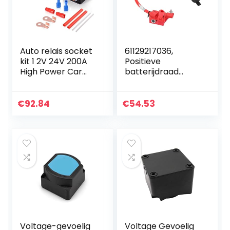
Auto relais socket
61129217036,
kit 1 2V 24V 200A
Positieve
High Power Car
batterijdraad
Starter AAN UIT
Positieve
Relais Terminals
batterijkabel
Heavy Duty Auto
Vervangen
€
92.84
€
54.53
Truck Motor…
Eenvoudige
installatie
Betrouwbare
vervanging…
Voltage-gevoelig
Voltage Gevoelig