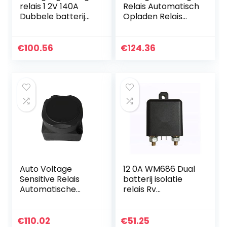
relais 1 2V 140A
Relais Automatisch
Dubbele batterij
Opladen Relais
isolator
125A Dual Battery
relaisbescherming
Isolator VSR Auto
VSR Voltage split
accessoires Voor
€
100.56
€
124.36
charge for…
auto
Auto Voltage
12 0A WM686 Dual
Sensitive Relais
batterij isolatie
Automatische
relais Rv
Opladen Relais
Accessoires
140A Dual Battery
Retrofit Intelligent
Isolator (VSR)
Power Saving RL /
€
110.02
€
51.25