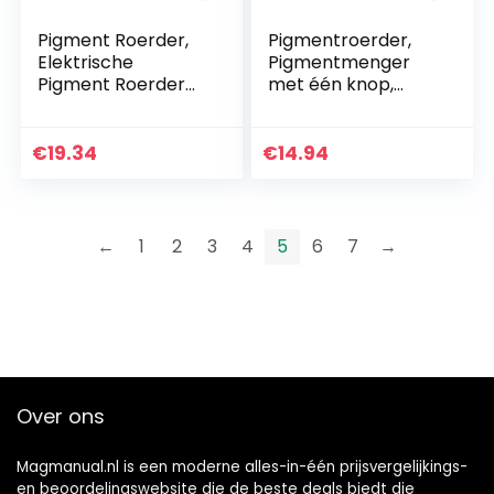
Pigment Roerder,
Pigmentroerder,
Elektrische
Pigmentmenger
Pigment Roerder
met één knop,
Mixer Draagbare
lichtgewicht kunst
Pigment Mixer Verf
voor verf
Elektrische Mixer
Kleurpigment DIY-
€
19.34
€
14.94
met 2 Stuks voor
handwerk
Art…
←
1
2
3
4
5
6
7
→
Over ons
Magmanual.nl is een moderne alles-in-één prijsvergelijkings-
en beoordelingswebsite die de beste deals biedt die