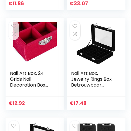
18650 Batterij –
Opbergzakken
€
11.86
€
33.07
PLMN
Huishoudelijk
opbergzakje –
PLMN
Nail Art Box, 24
Nail Art Box,
Grids Nail
Jewelry Rings Box,
Decoration Box
Betrouwbaar
Duurzame -doos,
Draagbaar
voor het opbergen
Duurzaam Handige
van een
Nail Art-decoraties
€
12.92
€
17.48
verscheidenheid
voor het opbergen
aan sieraden(rood)
van een…