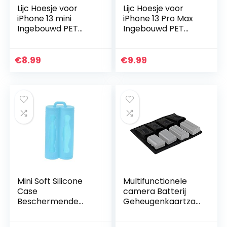
Lijc Hoesje voor
Lijc Hoesje voor
iPhone 13 mini
iPhone 13 Pro Max
Ingebouwd PET
Ingebouwd PET
Scherm
Scherm
Beschermer 360°
Beschermer
Volledige Lichaam
360°Volledige
€
8.99
€
9.99
Slim Armor Hoes
Lichaam Slim
Hybride Flexibel…
Transparant
Verloop Case…
Mini Soft Silicone
Multifunctionele
Case
camera Batterij
Beschermende
Geheugenkaartzakj
Skin Cover
e AA-batterijen
Opbergtas Voor 2x
Dacron