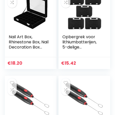
Nail Art Box,
Opbergrek voor
Rhinestone Box, Nail
lithiumbatterijen,
Decoration Box
5-delige
voor het opbergen
batterijhouder
van een
Wandmontage
verscheidenheid
opbergrek,
€
18.20
€
15.42
aan sieraden voor
bevestigingsbeugel
het…
Geschikt voor
Dewalt…