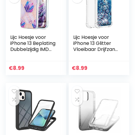
Lijc Hoesje voor
Lijc Hoesje voor
iPhone 13 Beplating
iPhone 13 Glitter
Dubbelzijdig IMD
Vloeibaar Drijfzand
Splicing Marble
Transparant Four
[Gratis Screen
Corners Anti-Fall
Protector] Moeilijk
TPU Bumper
€
8.99
€
8.99
Siliconen TPU…
Zachte siliconen…