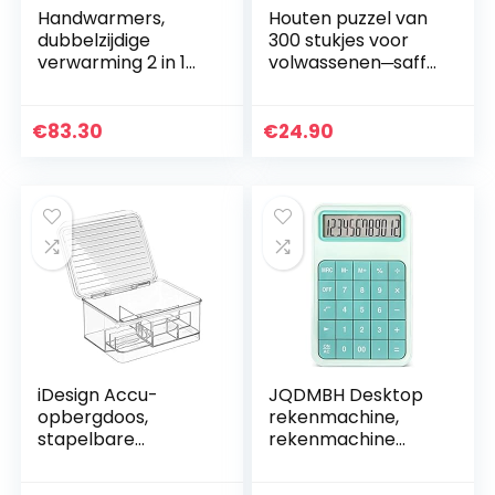
Handwarmers,
Houten puzzel van
dubbelzijdige
300 stukjes voor
verwarming 2 in 1
volwassenen─saffl
elektrische
oer─Houten puzzel
handwarmers, mini
van 300 stukjes Een
voor
uitdagende
€
83.30
€
24.90
wintervrienden,
vrijetijdspuzzel…
familiegeschenken
voor…
iDesign Accu-
JQDMBH Desktop
opbergdoos,
rekenmachine,
stapelbare
rekenmachine
batterijorganizer
rekenmachine
voor 5
kantoor en thuis