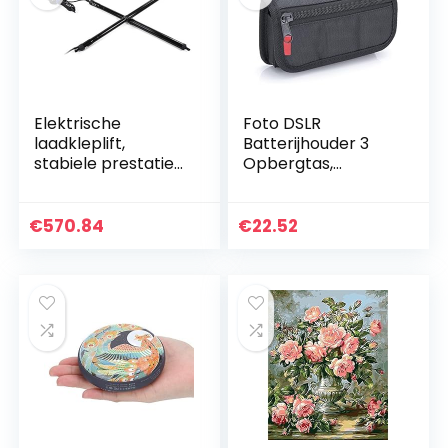
Elektrische
Foto DSLR
laadkleplift,
Batterijhouder 3
stabiele prestaties
Opbergtas,
Zwart Duurzaam
Camera Batterij
Geen olielekkage
Case met SD-
Powerlift-
kaarthouder Pouch
€
570.84
€
22.52
kofferbak,
– PLMN
praktische…