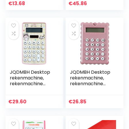
verschillende
stijlrekenmachine –
€
13.68
€
45.86
batterijmaten,
12-cijferig –
hoogwaardige
educatief…
accubox van…
JQDMBH Desktop
JQDMBH Desktop
rekenmachine,
rekenmachine,
rekenmachine
rekenmachine
rekenmachine
rekenmachine
meisje draagbare
ultradun draagbaar
mode 10-cijferige
koekje snoep
€
29.60
€
26.85
ultradunne
kleurrijke
rekenmachine…
rekenmachine
handheld…