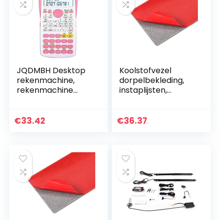
JQDMBH Desktop
Koolstofvezel
rekenmachine,
dorpelbekleding,
rekenmachine
instaplijsten,
rekenmachine
professioneel
universiteit functie
Handig te
rekenmachine
monteren
€
33.42
€
36.37
draagbare
koolstofvezel
multifunctionele…
Onderhoudsservice
Geschikt…