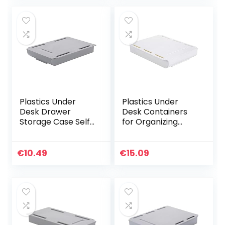
Telefoonhoes+1*Sc
reen…
Plastics Under
Plastics Under
Desk Drawer
Desk Containers
Storage Case Self-
for Organizing
Adhesive Durable
Solid Self-Adhesive
Containers for
Drawer Organizer
Organizing with
Tray with Free
€
10.49
€
15.09
Free Screw
Screw Package
Package…
for…