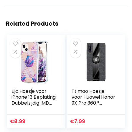
Related Products
Lijc Hoesje voor
Ttimao Hoesje
iPhone 13 Beplating
voor Huawei Honor
Dubbelzijdig IMD
9X Pro 360 °
Splicing Marble
Draaibare
[Gratis Screen
Ringbeugel
Protector] Moeilijk
Ultradunne Stof
€
8.99
€
7.99
Siliconen TPU…
Geweven Patroon