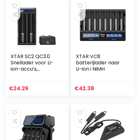
XTAR SC2 QC3.0
XTAR VC8
Snellader voor Li-
batterijlader naar
ion-accu’s,
Li-ion i NiMH
compacte
snellader 18650,
18700, 20700, 21700,
€
24.26
€
42.38
22650, 25500,
26650, 26650