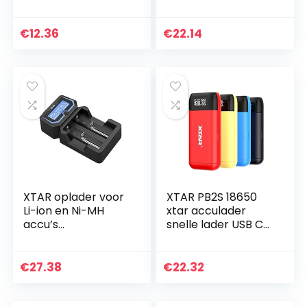
A, 2 laadsleuven)
Ion/IMR/INR/ICR
voor formaten
10440 14650 16340
14500 tot 26650
17670 18350 18490
€
12.36
€
22.14
18500 18650 18700…
XTAR oplader voor
XTAR PB2S 18650
Li-ion en Ni-MH
xtar acculader
accu’s
snelle lader USB C
professioneel en
batterij snellader
snel, reactivering
18650 onbegrensde
van diepontladen
20700 21700 lader
€
27.38
€
22.32
en 0 V cellen, 2-
USB lader 18650…
celig…