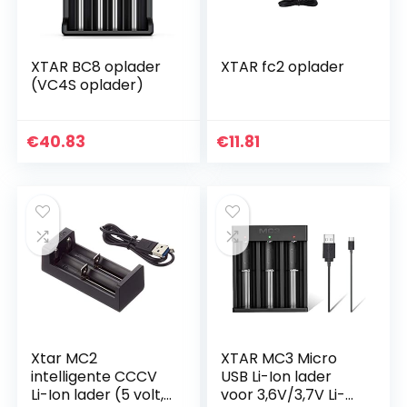
XTAR BC8 oplader
XTAR fc2 oplader
(VC4S oplader)
€
40.83
€
11.81
Xtar MC2
XTAR MC3 Micro
intelligente CCCV
USB Li-Ion lader
Li-Ion lader (5 volt, 1
voor 3,6V/3,7V Li-