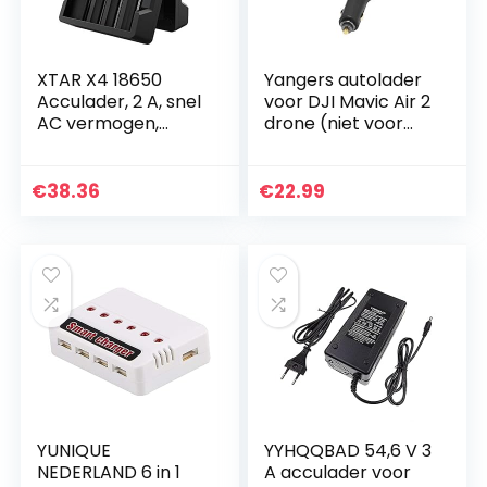
XTAR X4 18650
Yangers autolader
Acculader, 2 A, snel
voor DJI Mavic Air 2
AC vermogen,
drone (niet voor
acculader, 2
Mavic Air), 3 in 1
ingangspoorten,
autoladeradapter
lcd-display met
voor 2 vliegaccu’s +
€
38.36
€
22.99
powerbank-functie
1…
voor 3,6…
YUNIQUE
YYHQQBAD 54,6 V 3
NEDERLAND 6 in 1
A acculader voor