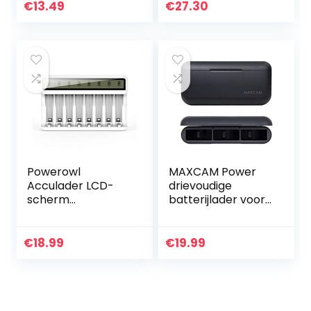
€
13.49
€
27.30
Powerowl
MAXCAM Power
Acculader LCD-
drievoudige
scherm
batterijlader voor
batterijlader (USB
GoPro
snel opladen,
HERO11/HERO10/HE
onafhankelijke
RO9 Enduro Black
€
18.99
€
19.99
sleuf) voor Ni-MH
Ni-CD AA AAA
batterij…