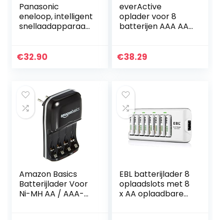
Panasonic
everActive
eneloop, intelligent
oplader voor 8
snellaadapparaat,
batterijen AAA AA
voor 1-4 NiMH-
C D 9V, universeel
accu’s AA/AAA,
en snel,
met ledindicator
volautomatisch,
€
32.90
€
38.29
en afzonderlijke…
LCD met
percentage…
Amazon Basics
EBL batterijlader 8
Batterijlader Voor
oplaadslots met 8
Ni-MH AA / AAA-
x AA oplaadbare
Batterijen En USB-
batterijen
Apparaten