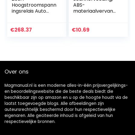
Hoogstroomspann
ABS-
ingsrelais Auto
materiaalvervang
Dual Battery
ende oplader voor
Isolator
scannervoedingsa
Schakelaar 1 2v
dapter voor
€
268.37
€
10.69
24V Universal
noodstartvoeding
Charging Power
in de auto(#3)
Control Auto…
Over ons
Magmanual.nl is een moderne alles-in-één prijsvergelijkings-
en beoordelingswebsite die de beste deals biedt die
beschikbaar zijn op amazon en u op de hoogte houdt via de
laatst toegevoegde blogs. Alle afbeeldingen zijn
auteursrechtelijk beschermd door hun respectievelijke
eigenaren. Alle geciteerde inhoud is afgeleid van hun
respectievelijke bronnen.