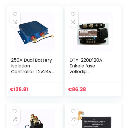
250A Dual Battery
DTY-220D120A
Isolation
Enkele fase
Controller 1 2v24v
volledig
Universele Dual
geïsoleerde
Battery Isolation
spanningsregulere
Relay Voor auto
nde module 120A
€
136.81
€
86.38
volledig
geïsoleerde
spanningsregelaar
…