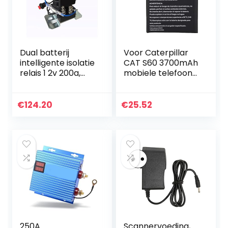
Dual batterij
Voor Caterpillar
intelligente isolatie
CAT S60 3700mAh
relais 1 2v 200a,
mobiele telefoon
Onmiddellijk tot
vervangende
500A, automotive
oplaadbatterij,
Dual Battery Relay
hoogwaardige
€
124.20
€
25.52
Voor auto
lithiumbatterij
voor…
250A
Scannervoeding,