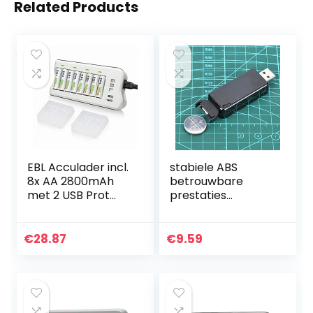
Related Products
EBL Acculader incl.
stabiele ABS
8x AA 2800mAh
betrouwbare
met 2 USB Prot
prestaties
acculaders voor
Knoopbatterijlader
AA, AAA, Ni-MH
, LIR2025
accu, universele
Knoopbatterijlader
€
28.87
€
9.59
acculader 8-
duurzaamheid
voudige…
Batterijlader,
LIR2025…