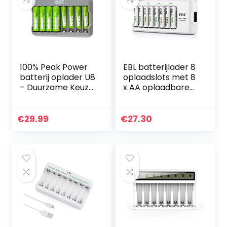
100% Peak Power
EBL batterijlader 8
batterij oplader U8
oplaadslots met 8
– Duurzame Keuze
x AA oplaadbare
– USB batterijlader
batterijen
incl. oplaadbare
batterijen NiMH
€
29.99
€
27.30
batterij 4 x…