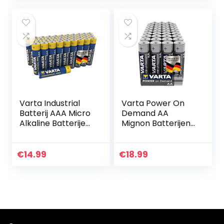
Varta Industrial
Varta Power On
Batterij AAA Micro
Demand AA
Alkaline Batterijen
Mignon Batterijen
LR03 – Verpakking
(Verpakking Met
van 40 stuks,
40 Stuks – Smart,
milieuvriendelijke
Flexibel En
€
14.99
€
18.99
verpakking…
Krachtig, Smart
Home-
Apparaten…