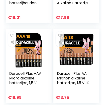
batterijhouder,
Alkaline Batterijen
stabiele
LR14 – Verpakking
draagbare
met 20 stuks,
lichtgewicht
Blauw
€
16.01
€
17.99
oplaadbare
wegwerpbatterije
n Thuis voor…
Duracell Plus AAA
Duracell Plus AA
Micro alkaline
Mignon alkaline-
batterijen, 1,5 V
batterijen, 1,5 V LR6
LR03 MN2400, 18
MN1500, 18 stuks
stuks [Amazon
[Amazon exclusief]
exclusief]
€
19.99
€
13.75