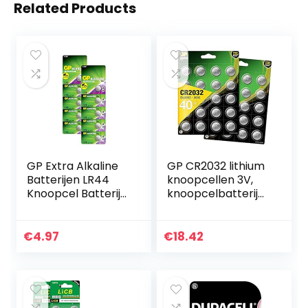
Related Products
GP Extra Alkaline
GP CR2032 lithium
Batterijen LR44
knoopcellen 3V,
Knoopcel Batterij
knoopcelbatterije
L1154f / AG13 / 76A,
n CR 2032 /
1.5V – 10 stuks
DL2032, spanning 3
Volt (40 stuks in 8
€
4.97
€
18.42
x 5 stuks…