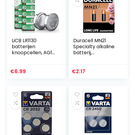
LiCB LR1130
Duracell MN21
batterijen
Specialty alkaline
knoopcellen, AG10
batterij,
l1131 189 1,5V
verpakking van 2
alkaline batterij,
lr54 knoopcel 3
€
6.99
€
2.17
jaar houdbaarheid
100…