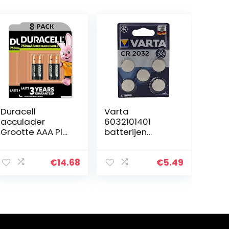
Duracell
Varta
acculader
6032101401
Grootte AAA Plus
batterijen
– 750 mAh 8
Electronics
Stuk
CR2032 Lithium
knoopcel 3V
€
14.68
€
5.49
batterij in
originele
blisterverpakkin
g met 5 stuks