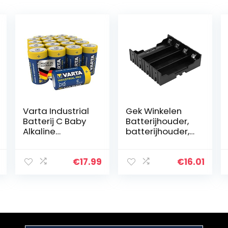
Varta Industrial
Gek Winkelen
Batterij C Baby
Batterijhouder,
Alkaline
batterijhouder,
Batterijen LR14 –
stabiele
Verpakking met
draagbare
20 stuks, Blauw
lichtgewicht
€
17.99
€
16.01
oplaadbare
wegwerpbatteri
jen Thuis voor…