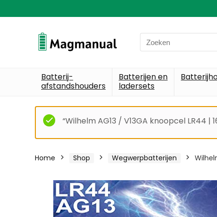
Search
for:
Batterij-
Batterijen en
Batterijh
afstandshouders
ladersets
“Wilhelm AG13 / V13GA knoopcel LR44 | 1
Home
Shop
Wegwerpbatterijen
Wilhel