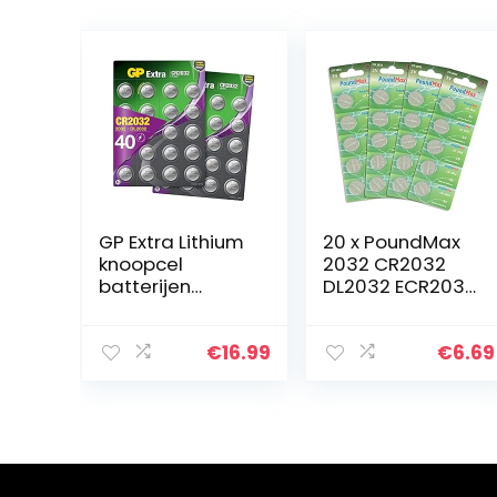
GP Extra Lithium
20 x PoundMax
knoopcel
2032 CR2032
batterijen
DL2032 ECR2032
CR2032 | 40
3V Lithium
stuks
Knoopcelbatterij
knoopcellen
en
€
16.99
€
6.69
CR2032 3V