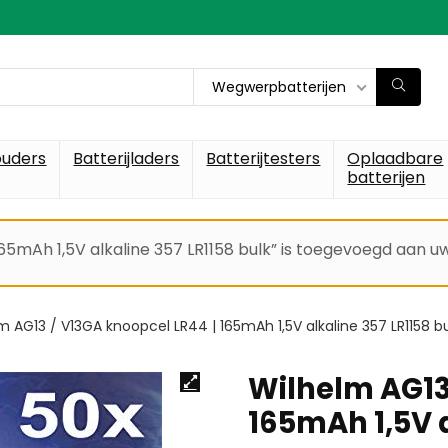
Wegwerpbatterijen
ouders
Batterijladers
Batterijtesters
Oplaadbare
batterijen
65mAh 1,5V alkaline 357 LR1158 bulk” is toegevoegd aan 
m AG13 / V13GA knoopcel LR44 | 165mAh 1,5V alkaline 357 LR1158 b
Wilhelm AG13
165mAh 1,5V a