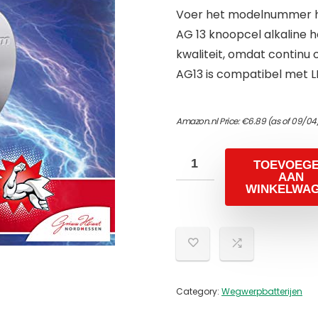
Voer het modelnummer hi
AG 13 knoopcel alkaline 
kwaliteit, omdat continu 
AG13 is compatibel met 
Amazon.nl Price:
€
6.89
(as of 09/04
TOEVOEG
AAN
WINKELWA
Category:
Wegwerpbatterijen