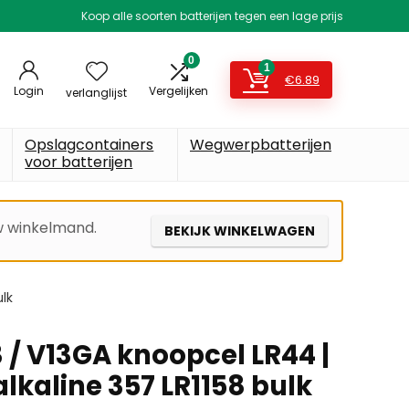
Koop alle soorten batterijen tegen een lage prijs
0
1
€
6.89
Login
Vergelijken
verlanglijst
Opslagcontainers
Wegwerpbatterijen
voor batterijen
uw winkelmand.
BEKIJK WINKELWAGEN
ulk
 / V13GA knoopcel LR44 |
lkaline 357 LR1158 bulk