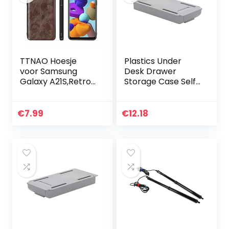
TTNAO Hoesje
Plastics Under
voor Samsung
Desk Drawer
Galaxy A21S,Retro
Storage Case Self-
Stijl Premium Olie
Adhesive Durable
Wax Lederen
Containers for
Siliconen Case
Organizing with
€
7.99
€
12.18
Zacht TPU
Free Screw
Volledige…
Package…