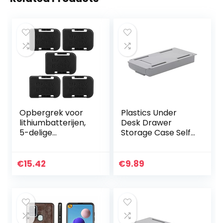
Opbergrek voor
Plastics Under
lithiumbatterijen,
Desk Drawer
5-delige
Storage Case Self-
batterijhouder
Adhesive Durable
Wandmontage
Containers for
opbergrek,
Organizing with
€
15.42
€
9.89
bevestigingsbeuge
Free Screw
l Geschikt voor
Package…
Dewalt…