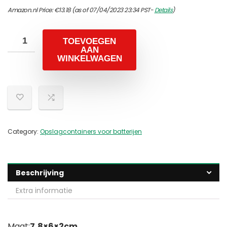
Amazon.nl Price:
€
13.18
(as of 07/04/2023 23:34 PST-
Details
)
TOEVOEGEN
AAN
WINKELWAGEN
Category:
Opslagcontainers voor batterijen
Beschrijving
Extra informatie
Maat:
7,8×6×2cm