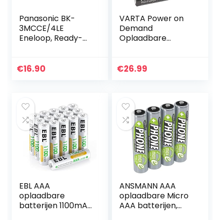
Panasonic BK-
VARTA Power on
3MCCE/4LE
Demand
Eneloop, Ready-
Oplaadbare
to-Use Ni-MH
Batterijen,
accu, AA Mignon,
Ready2Use
verpakking als
Voorgeladen AAA
€
16.90
€
26.99
opbergtas, min.
Micro 1000 mAh
1900 mAh, 2100…
Ni-Mh Accu,
Oplaadbaar
Zonder…
EBL AAA
ANSMANN AAA
oplaadbare
oplaadbare Micro
batterijen 1100mAh
AAA batterijen,
16 stuks Ni-Mh
hoge capaciteit,