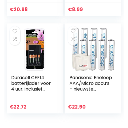
batterij, hoge
ideaal voor hoge
capaciteit en
vermogensvereist
€
20.98
€
8.99
lange levensduur
en zoals op
afstand…
Duracell CEF14
Panasonic Eneloop
batterijlader voor
AAA/Micro accu’s
4 uur, inclusief
– nieuwste
oplaadbare
generatie –
batterijen, AA+AAA
krachtige
accubatterijen in
€
22.72
€
22.90
Kraftmax
accuboxen V5