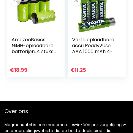
AmazonBasics
Varta oplaadbare
NiMH-oplaadbare
accu Ready2Use
batterijen, 4 stuks
AAA 1000 mAh 4-
C-cellen
pack 4er Pack
zilver
€
18.99
€
11.25
Over ons
Magmanual.nl is een moderne alles-in-één prijsvergelijkings-
en beoordelingswebsite die de beste deals biedt die