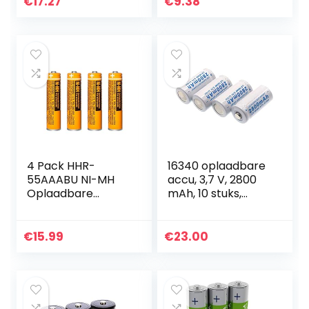
€
17.27
€
9.38
Sterke…
4 Pack HHR-
16340 oplaadbare
55AAABU NI-MH
accu, 3,7 V, 2800
Oplaadbare
mAh, 10 stuks,
Batterij voor
oplaadbare
Panasonic 1.2V
batterijen CR123A
550mAh AAA
lithium Li-ion
€
15.99
€
23.00
Batterij voor
batterijen
Draadloze
Telefoons