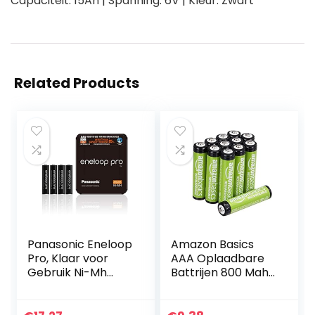
Capaciteit: 15Ah | Spanning: 6V | Kleur: Zwart
Related Products
Panasonic Eneloop
Amazon Basics
Pro, Klaar voor
AAA Oplaadbare
Gebruik Ni-Mh
Battrijen 800 Mah,
Batterij, AAA Micro,
Set Van 12 Stuks
Min. 930 mAh, 500
Laadcycli, Extra