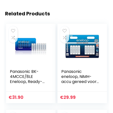
Related Products
Panasonic BK-
Panasonic
4MCCE/8LE
eneloop, NiMH-
Eneloop, Ready-
accu gereed voor
To-Use Ni-MH
gebruik, AA
Accu, AAA Micro, 8
mignon,
per Verpakking,
verpakking van 8,
€
31.90
€
29.99
Verpakking als
1900 mAh, 2100
Opberghoes, Min…
laadcycli, met
hoog…