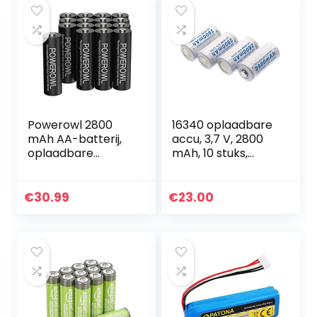
Powerowl 2800
16340 oplaadbare
mAh AA-batterij,
accu, 3,7 V, 2800
oplaadbare
mAh, 10 stuks,
batterij, lage
oplaadbare
zelfontlading, 1200
batterijen CR123A
cycli, oplaadbare
lithium Li-ion
€
30.99
€
23.00
Ni-MH batterijen,
batterijen
1,2 V…