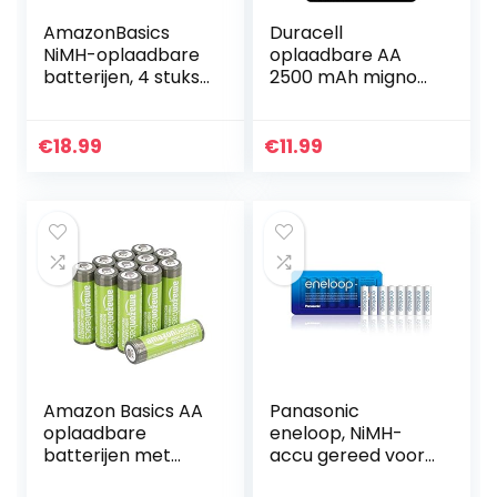
AmazonBasics
Duracell
NiMH-oplaadbare
oplaadbare AA
batterijen, 4 stuks
2500 mAh mignon
C-cellen
oplaadbare
batterijen HR6,
NiMH 1,2 V, set van
€
18.99
€
11.99
4
Amazon Basics AA
Panasonic
oplaadbare
eneloop, NiMH-
batterijen met
accu gereed voor
hoge capaciteit
gebruik, AA