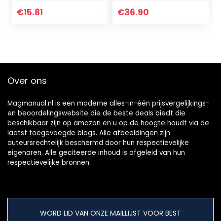
2400 mAh
mignon,
(verpakking van 12
verpakking van 8,
€
15.81
€
36.90
stuks)
verpakking kan
voorgeladen
tevens gebruikt
worden…
Over ons
Magmanual.nl is een moderne alles-in-één prijsvergelijkings-
en beoordelingswebsite die de beste deals biedt die
beschikbaar zijn op amazon en u op de hoogte houdt via de
laatst toegevoegde blogs. Alle afbeeldingen zijn
auteursrechtelijk beschermd door hun respectievelijke
eigenaren. Alle geciteerde inhoud is afgeleid van hun
respectievelijke bronnen.
WORD LID VAN ONZE MAILLIJST VOOR BEST