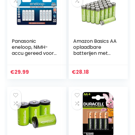
Panasonic
Amazon Basics AA
eneloop, NiMH-
oplaadbare
accu gereed voor
batterijen met
gebruik, AA
hoge capaciteit
mignon,
2400 mAh (24-
verpakking van 8,
pack)
€
29.99
€
28.18
1900 mAh, 2100
voorgeladen
laadcycli, met
hoog…