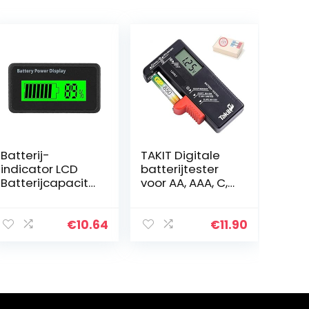
Batterij-
TAKIT Digitale
indicator LCD
batterijtester
Batterijcapacite
voor AA, AAA, C,
it-indicator 12-
D, PP3, 9V, 1,5V,
48 V Universele
knoopcelbatterij
waterdichte
en – 5 jaar
€
10.64
€
11.90
digitale
garantie
batterijspanning
…