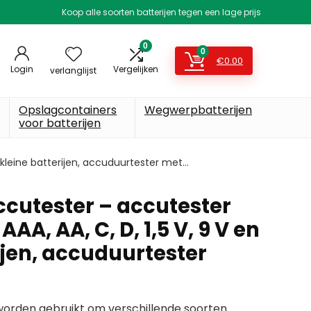
Koop alle soorten batterijen tegen een lage prijs
0
0
€
0.00
Login
Vergelijken
verlanglijst
Opslagcontainers
Wegwerpbatterijen
voor batterijen
 kleine batterijen, accuduurtester met…
utester – accutester
AA, AA, C, D, 1,5 V, 9 V en
ijen, accuduurtester
 worden gebruikt om verschillende soorten