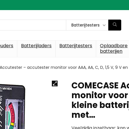
Batterijtesters
ouders
Batterijladers
Batterijtesters
Oplaadbare
batterijen
cutester – accutester monitor voor AAA, AA, C, D, 1,5 V, 9 V en
COMECASE Acc
monitor voor A
kleine batter
met…
Veelzijdig inzetbaar: kan