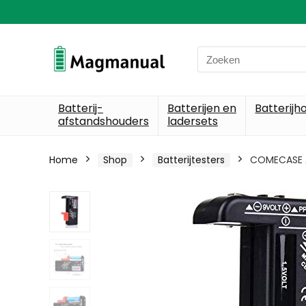
Search
for:
Batterij-
Batterijen en
Batterijh
afstandshouders
ladersets
Home
Shop
Batterijtesters
COMECASE Ac