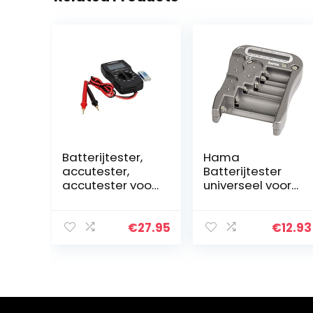
Batterijtester,
Hama
accutester,
Batterijtester
accutester voor
universeel voor
accu AAA, AA, NI-
accu’s en
MH,
batterijen,
lithiumbatterij,
testapparaat
€
27.95
€
12.93
C, D, 1,5V tot 9V,
met LCD-
N en
weergave van
knoopcellen
de restspanning
en…