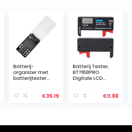
Batterij-
Batterij Tester,
organizer met
BT?168PRO
batterijtester
Digitale LCD
Batterij-
Batterij Tester
opbergdoos 104
1.2 V?4,8 V
roosters
Batterij Checker
€
35.19
€
11.88
Batterij-
voor Kleine
organizer
Batterijen,
Draagtashoude
knoopcel…
r Gemakkelijk
af…