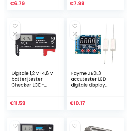
€
6.79
€
7.99
Digitale 1,2 V-4,8 V
Fayme ZB2L3
batterijtester
accutester LED
Checker LCD-
digitale display
scherm voor thuis
18650 lithium
voor kleine
batterij voeding
batterijen
test weerstand
€
11.59
€
10.17
knoopcel
lood SSUre
capaciteit