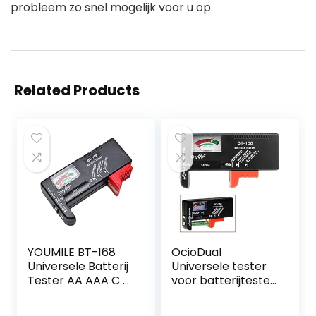
probleem zo snel mogelijk voor u op.
Related Products
YOUMILE BT-168
OcioDual
Universele Batterij
Universele tester
Tester AA AAA C D
voor batterijtester
9V Knop Checker
AA AAA C D 1,5 V 9
V BT-168, zwart