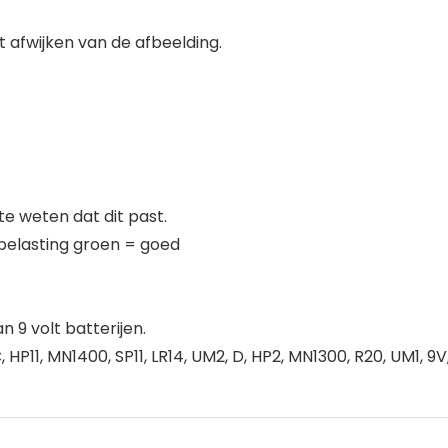
 afwijken van de afbeelding.
 weten dat dit past.
 belasting groen = goed
 9 volt batterijen.
HP11, MN1400, SP11, LR14, UM2, D, HP2, MN1300, R20, UM1, 9V