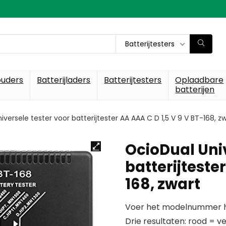
Batterijtesters
ouders
Batterijladers
Batterijtesters
Oplaadbare
batterijen
versele tester voor batterijtester AA AAA C D 1,5 V 9 V BT-168, z
OcioDual Univ
batterijtester
168, zwart
Voer het modelnummer hi
Drie resultaten: rood = v