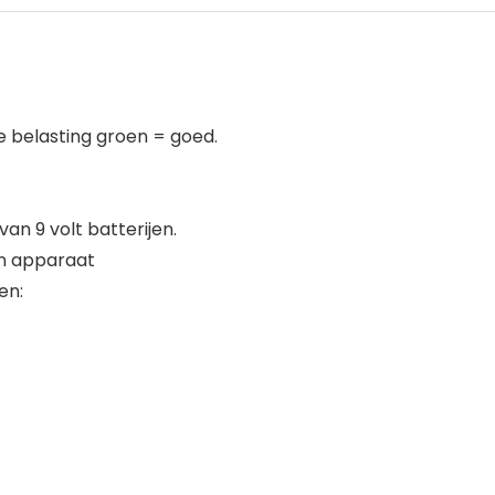
ge belasting groen = goed.
an 9 volt batterijen.
én apparaat
en: