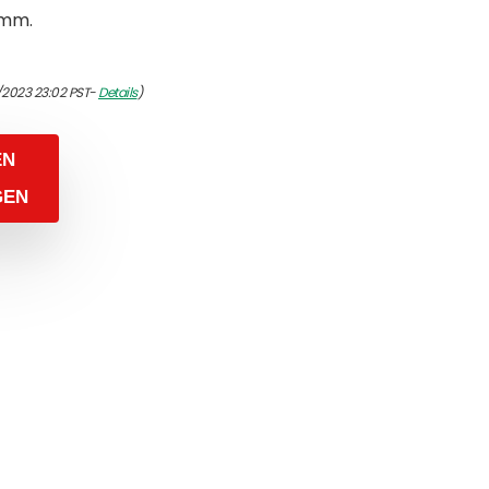
 mm.
/2023 23:02 PST-
Details
)
EN
GEN