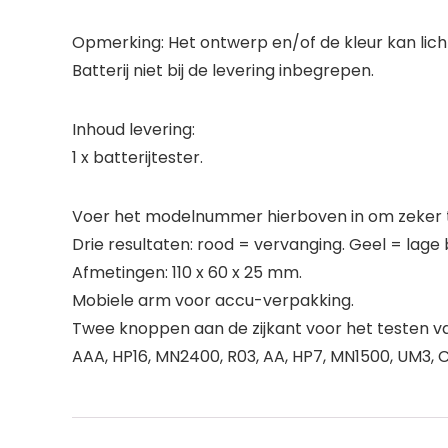
Opmerking: Het ontwerp en/of de kleur kan licht
Batterij niet bij de levering inbegrepen.
Inhoud levering:
1 x batterijtester.
Voer het modelnummer hierboven in om zeker te
Drie resultaten: rood = vervanging. Geel = lage
Afmetingen: 110 x 60 x 25 mm.
Mobiele arm voor accu-verpakking.
Twee knoppen aan de zijkant voor het testen van
AAA, HP16, MN2400, R03, AA, HP7, MN1500, UM3, C, 