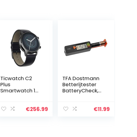
Ticwatch C2
TFA Dostmann
Plus
Betterijtester
Smartwatch 1
BatteryCheck,
GB RAM met
98.1126.01, voor
NFC-betalingen,
batterijen en
IP68 waterdicht
accu’s (AAA, AA,
€
256.99
€
11.99
1,3 inch AMOLED-
C, D), knoopcel,
scherm,
Blokbatterij…
ingebouwde
GPS Fitness…