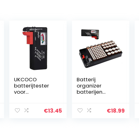
UKCOCO
Batterij
batterijtester
organizer
voor
batterijen
huisbatterijen,
opbergkoffer
universeel, voor
bevat 110
AA AAA C D 9 V
batterijen van
€
13.45
€
18.99
1,5 V knoopcellen
verschillende
(model: BT-168)
groottesleuf
voor AAA, AA, 9V,
C, D en…