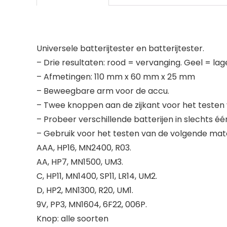
Universele batterijtester en batterijtester.
– Drie resultaten: rood = vervanging. Geel = la
– Afmetingen: 110 mm x 60 mm x 25 mm
– Beweegbare arm voor de accu.
– Twee knoppen aan de zijkant voor het testen v
– Probeer verschillende batterijen in slechts é
– Gebruik voor het testen van de volgende mat
AAA, HP16, MN2400, R03.
AA, HP7, MN1500, UM3.
C, HP11, MN1400, SP11, LR14, UM2.
D, HP2, MN1300, R20, UM1.
9V, PP3, MN1604, 6F22, 006P.
Knop: alle soorten