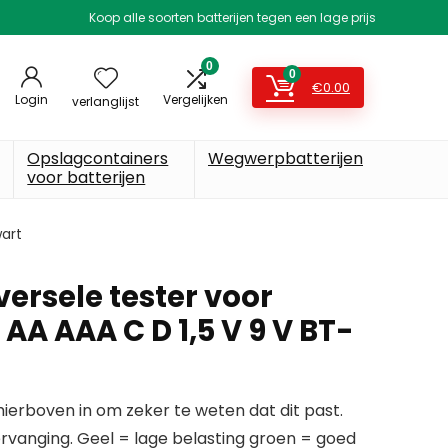
Koop alle soorten batterijen tegen een lage prijs
0
0
€
0.00
Login
Vergelijken
verlanglijst
Opslagcontainers
Wegwerpbatterijen
voor batterijen
wart
ersele tester voor
 AA AAA C D 1,5 V 9 V BT-
erboven in om zeker te weten dat dit past.
ervanging. Geel = lage belasting groen = goed