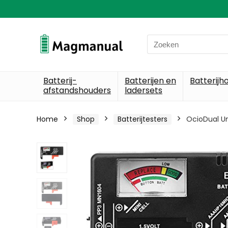
Search
for:
Batterij-
Batterijen en
Batterijh
afstandshouders
ladersets
Home
Shop
Batterijtesters
OcioDual Uni