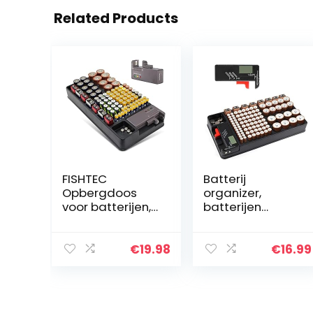
Related Products
FISHTEC
Batterij
Opbergdoos
organizer,
voor batterijen,
batterijen
organizer en
opbergkoffer
opslag voor 98
bevat 110
batterijen: AA,
batterijen van
€
19.98
€
16.99
AAA, 9V, C, D +
verschillende
knoopcelbatterij
groottesleuf
en…
voor AAA, AA, 9V,
C, D…