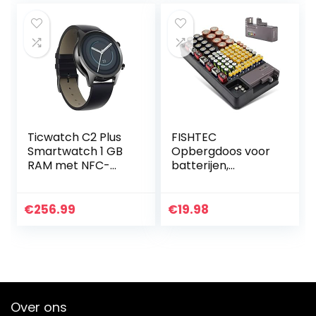
Ticwatch C2 Plus
FISHTEC
Smartwatch 1 GB
Opbergdoos voor
RAM met NFC-
batterijen,
betalingen, IP68
organizer en
waterdicht 1,3 inch
opslag voor 98
AMOLED-scherm,
batterijen: AA, AAA,
€
256.99
€
19.98
ingebouwde GPS
9V, C, D +
Fitness…
knoopcelbatterije
n…
Over ons