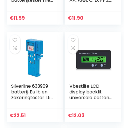
batterijtester met
AA, AAA, C, D, PP3,
hoge
9V, 1,5V,
nauwkeurigheid
knoopcelbatterije
voor kantoor voor
n – 5 jaar garantie
€
11.59
€
11.90
thuis voor kleine
batterijen…
Silverline 633909
Vbestlife LCD
batterij, Bu lb en
display backlit
zekeringtester 1.5V
universele batterij
– 9V, blauw
capaciteit
voltmeter tester
voltmeter monitor
€
22.51
€
12.03