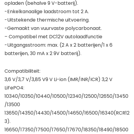
opladen (behalve 9 V-batterij).
-Enkelkanaalige laadstroom tot 2 A.
-Uitstekende thermische uitvoering.
-Gemaakt van vuurvaste polycarbonaat.
– Compatibel met DC12V autolaadfunctie
-Uitgangsstroom: max. (2 A x 2 batterijen/1 x 6
batterijen, 30 mA x 2 9V batterij).
Compatibiliteit:
3,6 V/3,7 V/3,85 V9 V Li-ion (IMR/INR/ICR) 3,2 V
LiFePO4:
10340/10350/10440/10500/12340/12500/12650/13450
/13500
13650/14350/14430/14500/14650/16500/16340(RCR12
3).
16650/17350/17500/17650/17670/18350/18490/18500