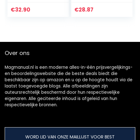
accu’s AA/AAA,
AA, AAA, Ni-MH
met ledindicator
accu, universele
€
32.90
€
28.87
en afzonderlijke…
acculader 8-
voudige…
Over ons
Magmanual.nl is een moderne alles-in-één prijsvergelijkings-
en beoordelingswebsite die de beste deals biedt die
beschikbaar zijn op amazon en u op de hoogte houdt via de
laatst toegevoegde blogs. Alle afbeeldingen zijn
auteursrechtelijk beschermd door hun respectievelijke
eigenaren. Alle geciteerde inhoud is afgeleid van hun
respectievelijke bronnen.
WORD LID VAN ONZE MAILLIJST VOOR BEST