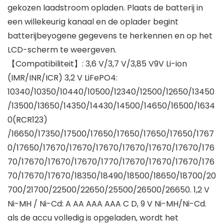
gekozen laadstroom opladen. Plaats de batterij in
een willekeurig kanaal en de oplader begint
batterijbeyogene gegevens te herkennen en op het
LCD-scherm te weergeven.
【Compatibiliteit】: 3,6 V/3,7 V/3,85 V9V Li-ion
(IMR/INR/ICR) 3,2 V LiFePO4:
10340/10350/10440/10500/12340/12500/12650/13450
/13500/13650/14350/14430/14500/14650/16500/1634
0(RCR123)
/16650/17350/17500/17650/17650/17650/17650/1767
0/17650/17670/17670/17670/17670/17670/17670/176
70/17670/17670/17670/1770/17670/17670/17670/176
70/17670/17670/18350/18490/18500/18650/18700/20
700/21700/22500/22650/25500/26500/26650. 1,2 V
Ni-MH / Ni-Cd: A AA AAA AAA C D, 9 V Ni-MH/Ni-Cd.
als de accu volledig is opgeladen, wordt het