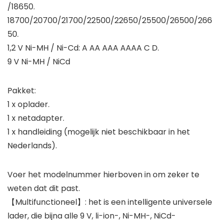
/18650.
18700/20700/21700/22500/22650/25500/26500/266
50.
1,2 V Ni-MH / Ni-Cd: A AA AAA AAAA C D.
9 V Ni-MH / NiCd
Pakket:
1 x oplader.
1 x netadapter.
1 x handleiding (mogelijk niet beschikbaar in het
Nederlands).
Voer het modelnummer hierboven in om zeker te
weten dat dit past.
【Multifunctioneel】: het is een intelligente universele
lader, die bijna alle 9 V, li-ion-, Ni-MH-, NiCd-