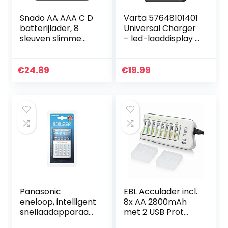
Snado AA AAA C D
Varta 57648101401
batterijlader, 8
Universal Charger
sleuven slimme
– led-laaddisplay –
snellader met
veiligheidsuitschak
LCD-scherm voor
eling – exclusief
AA AAA C D Ni-
VARTA design –
€
24.89
€
19.99
MH/Ni-Cd
Laadt 2 of 4…
oplaadbare…
Panasonic
EBL Acculader incl.
eneloop, intelligent
8x AA 2800mAh
snellaadapparaat,
met 2 USB Prot
voor 1-4 NiMH-
acculaders voor