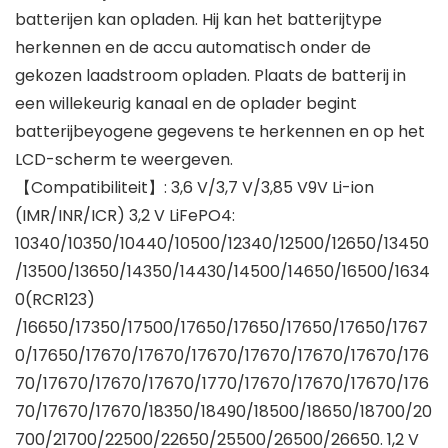
batterijen kan opladen. Hij kan het batterijtype
herkennen en de accu automatisch onder de
gekozen laadstroom opladen. Plaats de batterij in
een willekeurig kanaal en de oplader begint
batterijbeyogene gegevens te herkennen en op het
LCD-scherm te weergeven.
【Compatibiliteit】: 3,6 V/3,7 V/3,85 V9V Li-ion
(IMR/INR/ICR) 3,2 V LiFePO4:
10340/10350/10440/10500/12340/12500/12650/13450
/13500/13650/14350/14430/14500/14650/16500/1634
0(RCR123)
/16650/17350/17500/17650/17650/17650/17650/1767
0/17650/17670/17670/17670/17670/17670/17670/176
70/17670/17670/17670/1770/17670/17670/17670/176
70/17670/17670/18350/18490/18500/18650/18700/20
700/21700/22500/22650/25500/26500/26650. 1,2 V