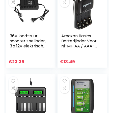
36V lood-zuur
Amazon Basics
scooter snellader,
Batterijlader Voor
3 x 12V elektrische
Ni-MH AA / AAA-
fiets batterijlader
Batterijen En USB-
3-pins stekker,
Apparaten
Black Power
€
23.39
€
13.49
Charging
Adapter…