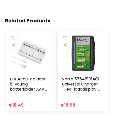
Related Products
EBL Accu-oplader,
Varta 57648101401
8-voudig,
Universal Charger
batterijlader AAA
– led-laaddisplay –
AA NiMH, NI-CD
veiligheidsuitschak
batterijen, USB-
eling – exclusief
input 5 V 2 A
VARTA design –
€
16.49
€
19.99
snellader met led-
Laadt 2 of 4…