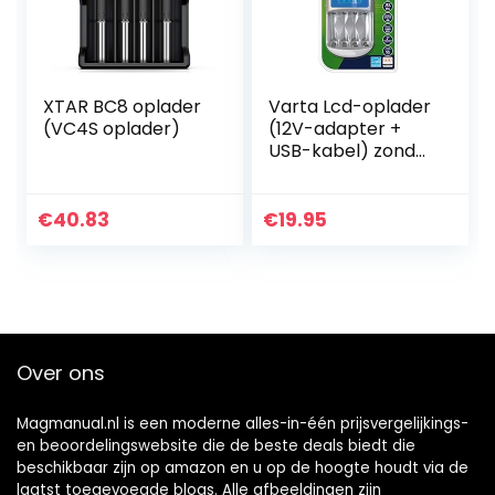
XTAR BC8 oplader
Varta Lcd-oplader
(VC4S oplader)
(12V-adapter +
USB-kabel) zonder
accu’s zilver
€
40.83
€
19.95
Over ons
Magmanual.nl is een moderne alles-in-één prijsvergelijkings-
en beoordelingswebsite die de beste deals biedt die
beschikbaar zijn op amazon en u op de hoogte houdt via de
laatst toegevoegde blogs. Alle afbeeldingen zijn