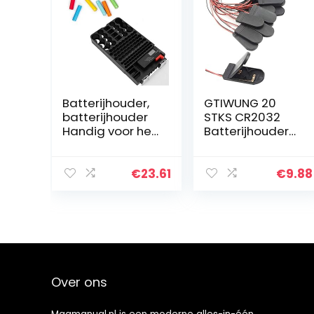
Batterijhouder,
GTIWUNG 20
batterijhouder
STKS CR2032
Handig voor het
Batterijhouder
gezin voor
Plastic 2x3V
batterijhouder
Knoopcelbatterij
Houder Case
€
23.61
€
9.88
Box met Draad
Lood AAN-UIT
Schakelaar…
Over ons