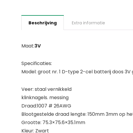
Beschrijving
Extra informatie
Maat:
3V
Specificaties:
Model: groot nr. 1 D-type 2-cel batterij doos 3
Veer: staal vernikkeld
klinknagels. messing
Draad:1007 # 26AWG
Blootgestelde draad lengte: 150mm 3mm op het
Grootte: 75.3×75.6×35.1mm
Kleur: Zwart