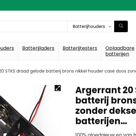
Batterijhouders
ouders
Batterijladers
Batterijtesters
Oplaadbare
batterijen
20 STKS draad gelode batterij brons nikkel houder case doos zond
Argerrant 20
batterij bron
zonder deksel
batterijen…
100% gloednieuw en van h