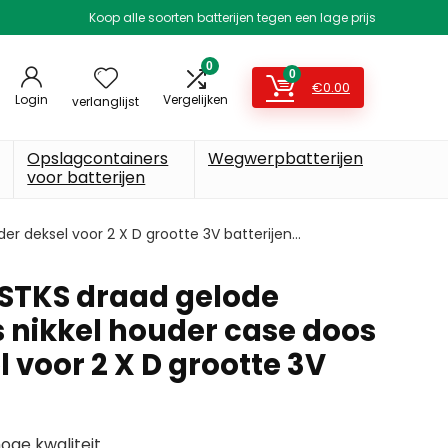
Koop alle soorten batterijen tegen een lage prijs
0
0
€
0.00
Login
Vergelijken
verlanglijst
Opslagcontainers
Wegwerpbatterijen
voor batterijen
er deksel voor 2 X D grootte 3V batterijen…
 STKS draad gelode
s nikkel houder case doos
 voor 2 X D grootte 3V
oge kwaliteit