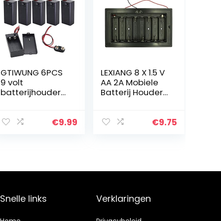
GTIWUNG 6PCS
LEXIANG 8 X 1.5 V
9 volt
AA 2A Mobiele
batterijhouder
Batterij Houder
met schakelaar,
Opbergdoos
9V
Standaard 12 V
batterijhouder
8×1.5 8xAA 12 V
€
9.99
€
9.75
met schakelaar,
Bedrade ON/Off
6PCS 9V
Schakelaar
batterijclipconn
met…
ector met…
Snelle links
Verklaringen
Home
Privacybeleid