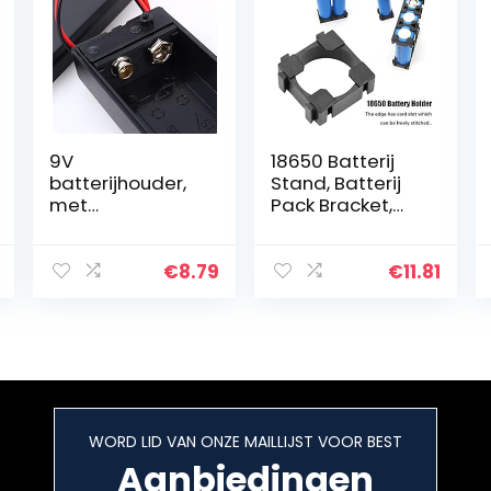
9V
18650 Batterij
batterijhouder,
Stand, Batterij
met
Pack Bracket,
hoogwaardige
100 Cilindrische
dekselschakela
Batterij Beugel
ar gemaakt van
18650 Batterij
€
8.79
€
11.81
hoogwaardig
Houder, voor
kunststof.
18650 Batterij…
WORD LID VAN ONZE MAILLIJST VOOR BEST
Aanbiedingen