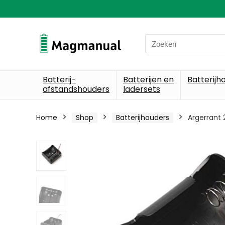
Search
for:
Batterij-
Batterijen en
Batterijh
afstandshouders
ladersets
Home
Shop
Batterijhouders
Argerrant 