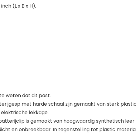
inch (L x B x H),
 weten dat dit past.
rijgesp met harde schaal zijn gemaakt van sterk plastic 
elektrische lekkage.
tterijclip is gemaakt van hoogwaardig synthetisch leer
erdicht en onbreekbaar. In tegenstelling tot plastic mater