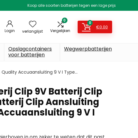
Koop alle soorten batterijen tegen een lage prijs
0
0
€
0.00
Login
Vergelijken
verlanglijst
Opslagcontainers
Wegwerpbatterijen
voor batterijen
gh Quality Accuaansluiting 9 V I Type…
rij Clip 9V Batterij Clip
terij Clip Aansluiting
Accuaansluiting 9 V I
erboven in om zeker te weten dat dit past.