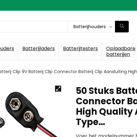
Batterijhouders
ouders
Batterijladers
Batterijtesters
Oplaadbare
batterijen
tterij Clip 9V Batterij Clip Connector Batterij Clip Aansluiting Hi
50 Stuks Batte
Connector Bat
High Quality 
Type…
Voer het modelnummer hi