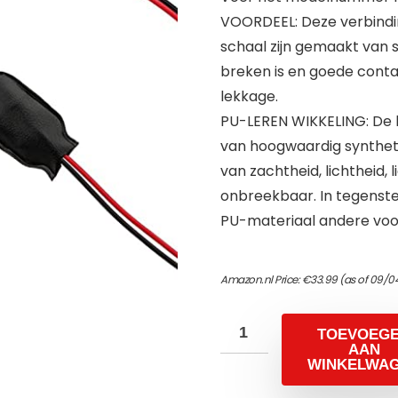
VOORDEEL: Deze verbindi
schaal zijn gemaakt van s
breken is en goede contac
lekkage.
PU-LEREN WIKKELING: De b
van hoogwaardig synthet
van zachtheid, lichtheid, 
onbreekbaar. In tegenstel
PU-materiaal andere voo
Amazon.nl Price:
€
33.99
(as of 09/0
TOEVOEG
AAN
WINKELWA