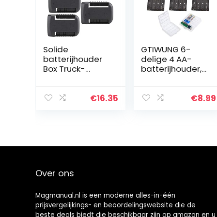
Solide
GTIWUNG 6-
batterijhouder
delige 4 AA-
Box Truck-
batterijhouder,
panelen voor
batterijhouder-
workshops
doos met
draad, zwarte
€
16.35
€
8.99
plastic
batterijen-doos
met pin, 4 X 1.5V
6V…
Over ons
Magmanual.nl is een moderne alles-in-één
prijsvergelijkings- en beoordelingswebsite die de
beste deals biedt die beschikbaar zijn op amazon en u