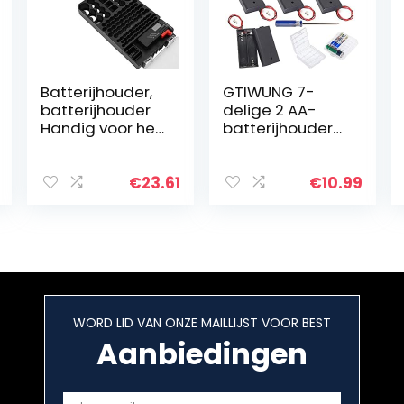
Batterijhouder,
GTIWUNG 7-
batterijhouder
delige 2 AA-
Handig voor het
batterijhouder
gezin voor
met schakelaar
batterijhouder
en deksel,
batterijhouder,
€
23.61
€
10.99
doos met
draden, zwarte
plastic…
WORD LID VAN ONZE MAILLIJST VOOR BEST
Aanbiedingen