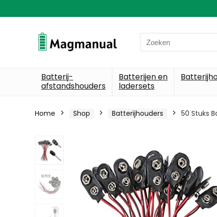
Search
for:
Batterij-
Batterijen en
Batterijh
afstandshouders
ladersets
Home
Shop
Batterijhouders
50 Stuks Ba