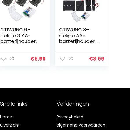
GTIWUNG 6-
GTIWUNG 8-
delige 3 AA-
delige AA-
batterijhouder,
batterijhouder,
batterijhouder-
batterijhouder-
doos met
doos met
draad, zwarte
draad, zwarte
€
8.99
€
8.99
plastic
plastic
batterijhouder
batterijen-doos
met pin, 3 X 1.5V
met pin, 1.5V / 3V
4…
/ 4…
Snelle links
Verklaringen
Home
Privacybeleid
Overzicht
algemene voorwaarden