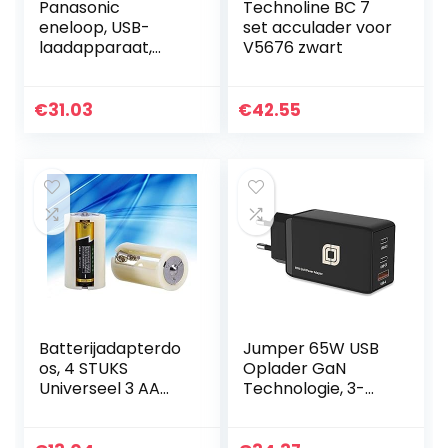
Panasonic
Technoline BC 7
eneloop, USB-
set acculader voor
laadapparaat,
V5676 zwart
voor 2/4 NiMH-
accu’s AA/AAA,
met micro USB-
€
31.03
€
42.55
laadkabel en 4 x
eneloop AA
mignon, min…
Batterijadapterdo
Jumper 65W USB
os, 4 STUKS
Oplader GaN
Universeel 3 AA
Technologie, 3-
naar D-formaat
poorts snellader,
Parallelle
USB C-