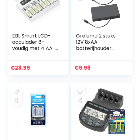
EBL Smart LCD-
Greluma 2 stuks
acculader 8-
12V 8xAA
voudig met 4 AA-
batterijhouder
batterijen 2800
kunststof batterij-
mAh en 4 AAA-
opbergdoos met
batterijen 1100
AAN/UIT-
€
28.99
€
9.98
mAh,
schakelaar voor
ontlaadfunctie,
behuizing met 5,5
LCD-display
mm x…