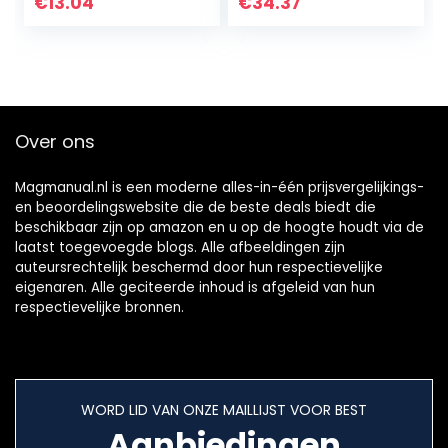
batterijomvormer
oplaadadapter/vo
€
13.04
€
34.37
Adapterhouder
eding, compatibel
Hoesjes Doos Wit…
met telefoon
13/13…
Over ons
Magmanual.nl is een moderne alles-in-één prijsvergelijkings-
en beoordelingswebsite die de beste deals biedt die
beschikbaar zijn op amazon en u op de hoogte houdt via de
laatst toegevoegde blogs. Alle afbeeldingen zijn
auteursrechtelijk beschermd door hun respectievelijke
eigenaren. Alle geciteerde inhoud is afgeleid van hun
respectievelijke bronnen.
WORD LID VAN ONZE MAILLIJST VOOR BEST
Aanbiedingen