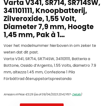
Varta V341, SR714, SR714SW,
341101111, Knoopbatterij,
Zilveroxide, 1,55 Volt,
Diameter 7,9 mm, Hoogte
1,45 mm, Pak à 1…
Voer het modelnummer hierboven in om zeker te
weten dat dit past.
Varta V341, SR714, SR714SW, 341101111, Batteria a
Bottone, Ossido d’Argento, 1.55 Volts, diametro 7.9
mm, altezza 1.45 mm, Confezione 1 Pila
Förbättrad återuppstartsprestanda
Amazon.nl Price:
€
3.29
(as of 09/04/2023 23:42 PST-
Details
)