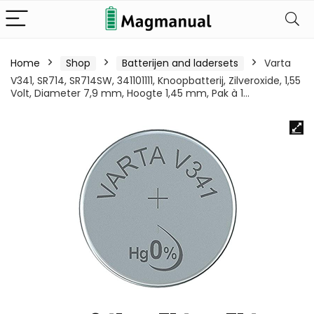
Home
Shop
Batterijen and ladersets
Varta
V341, SR714, SR714SW, 341101111, Knoopbatterij, Zilveroxide, 1,55
Volt, Diameter 7,9 mm, Hoogte 1,45 mm, Pak à 1…