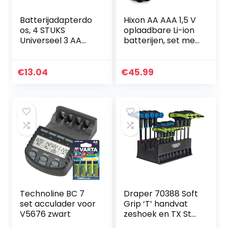
Batterijadapterdo
Hixon AA AAA 1,5 V
os, 4 STUKS
oplaadbare Li-ion
Universeel 3 AA
batterijen, set met
naar D-formaat
4 stuks AA en 4
Parallelle
stuks AAA
batterijomvormer
batterijen en
€
13.04
€
45.99
Adapterhouder
snellader
Hoesjes Doos Wit…
Technoline BC 7
Draper 70388 Soft
set acculader voor
Grip ‘T’ handvat
V5676 zwart
zeshoek en TX Star
End Key Set (20