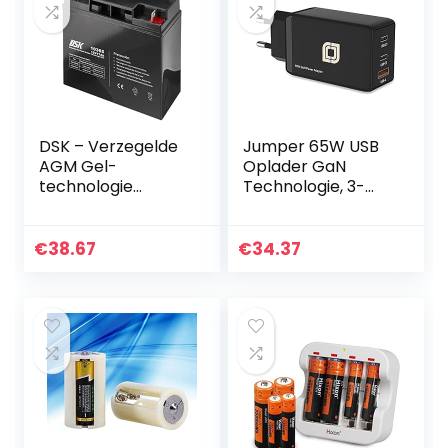
DSK – Verzegelde
Jumper 65W USB
AGM Gel-
Oplader GaN
technologie
Technologie, 3-
loodaccu. 12V 17Ah.
poorts snellader,
Ideaal voor elk
USB C-
elektrisch
oplaadadapter/vo
€
38.67
€
34.37
mobiliteitshulpmid
eding, compatibel
del. Bestand
met telefoon
tegen…
13/13…