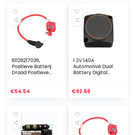
61129217036,
1 2V 140A
Positieve Batterij
Automotive Dual
Draad Positieve
Battery Digital
Batterij Kabel 2Pin
Isolator Voltage
Connector
Sensitive Relais 12
Vervanging voor
V Bescherming
€
54.54
€
92.68
528i 535i 550i 640i
Voltage Split
F07…
Charge Relay…