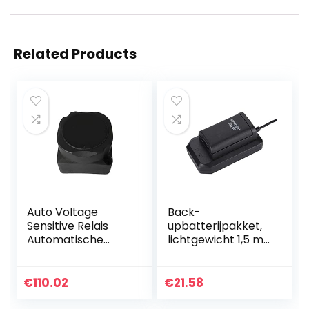
Related Products
Auto Voltage
Back-
Sensitive Relais
upbatterijpakket,
Automatische
lichtgewicht 1,5 m
Opladen Relais
kabellengte 4800
140A Dual Battery
mah oplaadbaar
Isolator (VSR)
batterijpakket
€
110.02
€
21.58
Voor auto
voor